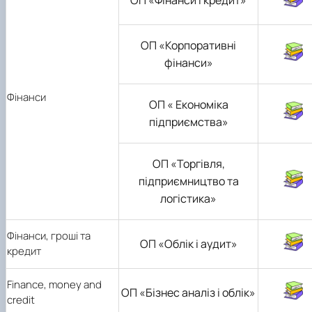
ОП «Фінанси і кредит»
ОП «Корпоративні
фінанси»
Фінанси
ОП « Економіка
підприємства»
ОП «
Торгівля,
підприємництво та
логістика
»
Фінанси, гроші та
ОП «Облік і аудит»
кредит
Finance, money and
ОП «Бізнес аналіз і облік»
credit