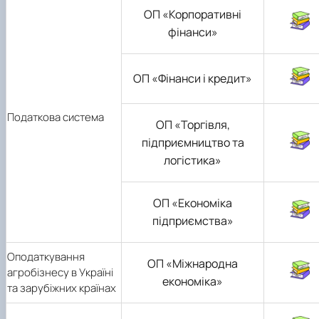
ОП «Корпоративні
фінанси»
ОП «Фінанси і кредит»
Податкова система
ОП «
Торгівля,
підприємництво та
логістика
»
ОП «Економіка
підприємства»
Оподаткування
ОП «Міжнародна
агробізнесу в Україні
економіка»
та зарубіжних країнах