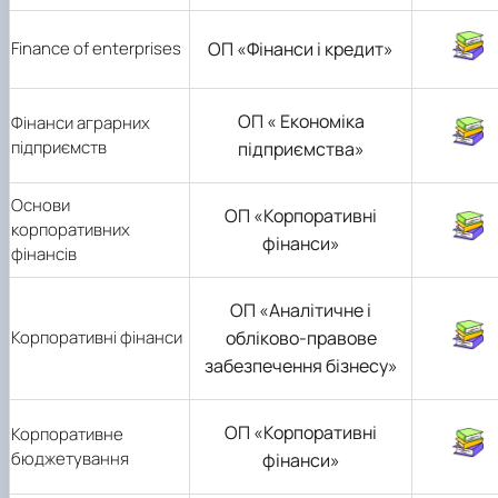
Finance of enterprises
ОП «Фінанси і кредит»
ОП « Економіка
Фінанси аграрних
підприємств
підприємства»
Основи
ОП «Корпоративні
корпоративних
фінанси»
фінансів
ОП «Аналітичне і
Корпоративні фінанси
обліково-правове
забезпечення бізнесу»
ОП «Корпоративні
Корпоративне
бюджетування
фінанси»