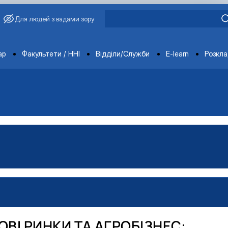
Для людей з вадами зору
ments
ар
Факультети / ННІ
Відділи/Служби
E-learn
Розкл
ція
ення
ВІ РИНКИ ТА АГРОБІЗНЕС: