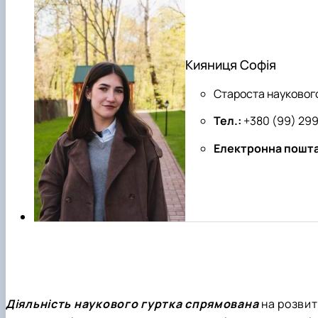
Кияниця Софія
Староста наукового
Тел.:
+380 (99) 299
Електронна пошта
Діяльність наукового гуртка спрямована
на розвит