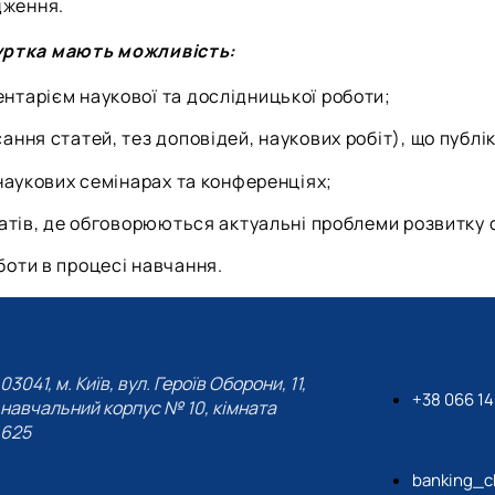
дження.
гуртка мають можливість:
нтарієм наукової та дослідницької роботи;
ання статей, тез доповідей, наукових робіт), що публі
 наукових семінарах та конференціях;
батів, де обговорюються актуальні проблеми розвитку 
боти в процесі навчання.
03041, м. Київ, вул. Героїв Оборони, 11,
+38 066 14
навчальний корпус № 10, кімната
625
banking_c