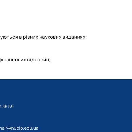
куються в різних наукових виданнях;
фінансових відносин;
1 36 59
hair@nubip.edu.ua