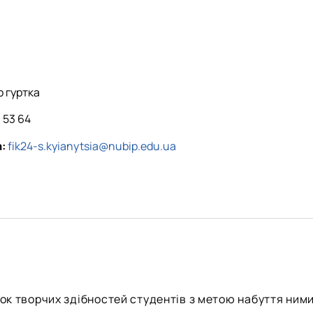
 гуртка
 53 64
:
fik24-s.kyianytsia@nubip.edu.ua
ок творчих здібностей студентів з метою набуття ними