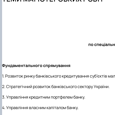
Навчально-наукова лабораторія «Музей грошей, банкі
Вимоги до оформлення магістерських робіт
Академія фінансової грамотності FinHub_4.0
Практична підготовка
Міжнародна діяльність
Академічна доброчесність
Офіційні документи
Скринька довіри
Положення про кафедру
по спеціальн
Фундаментального спрямування
1. Розвиток ринку банківського кредитування суб’єктів мало
2. Стратегічний розвиток банківського сектору України.
3. Управління кредитним портфелем банку.
4. Управління власним капіталом банку.