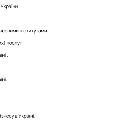
 України
нсовими інститутами.
х) послуг.
ні .
їні.
знесу в Україні.