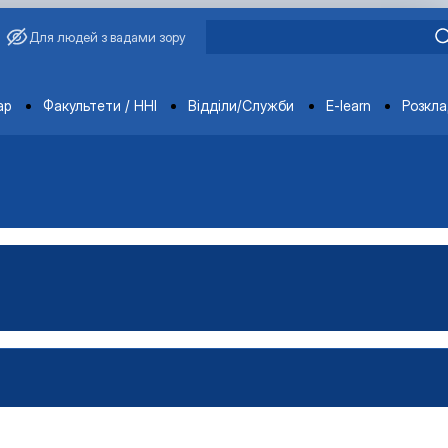
Для людей з вадами зору
ments
ар
Факультети / ННІ
Відділи/Служби
E-learn
Розкл
ція
ення