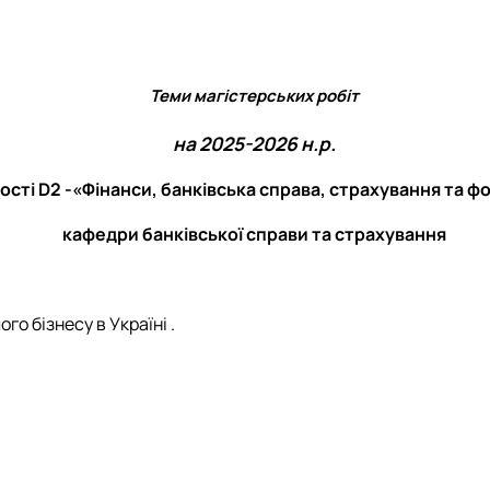
вської справи та страхування»
Методичне забезпечення практичної підготовки
Відзнаки
Положення
Найкращі наукові праці
Новини
План роботи гуртка
Теми магістерських робіт
Волонтерський рух
на 2025-2026 н.р.
Річні звіти
Презентація
ості D2 -«Фінанси, банківська справа, страхування та 
кафедри банківської справи та страхування
го бізнесу в Україні .