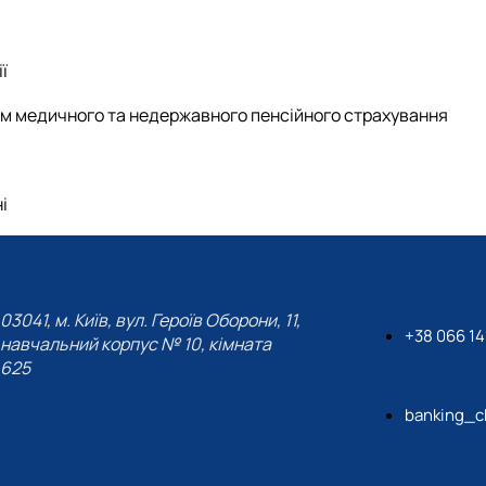
ї
тем медичного та недержавного пенсійного страхування
і
03041, м. Київ, вул. Героїв Оборони, 11,
+38 066 14
навчальний корпус № 10, кімната
625
banking_c