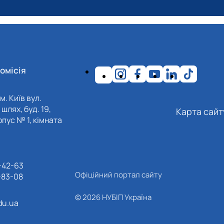
омісія
м. Київ вул.
шлях, буд. 19,
Карта сайт
пус № 1, кімната
-42-63
Офіційний портал сайту
-83-08
© 2026 НУБІП Україна
du.ua