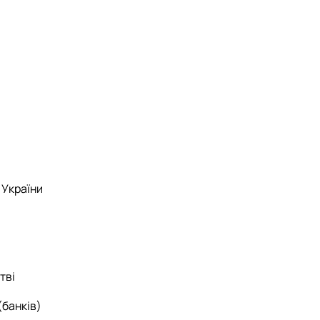
 України
тві
(банків)