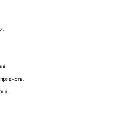
і.
ні.
дприємств.
їні.