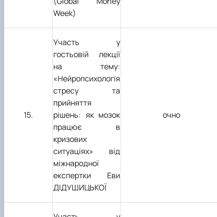
(G
lobal Money
Week
)
Участь
у
гостьовій лекції
на тему:
«Нейропсихологія
стресу та
прийняття
1
5
.
рішень: як мозок
очно
працює в
кризових
ситуаціях»
від
міжнародної
експертки Еви
ДІДУШИЦЬКОЇ
Участь у