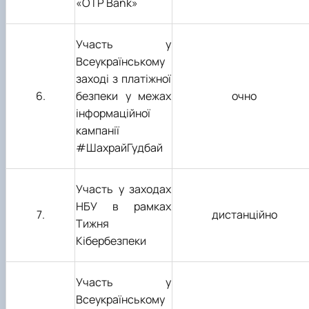
«
OTP Bank
»
Участь у
Всеукраїнському
заході з платіжної
6.
безпеки у межах
очно
інформаційної
кампанії
#ШахрайГудбай
Участь у заходах
НБУ в рамках
7
.
дистанційно
Тижня
Кібербезпеки
Участь у
Всеукраїнськ
ому