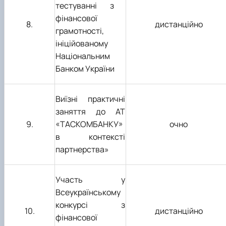
тестуванн
і
з
фінансової
8.
дистанційно
грамотності
,
ініційованому
Національним
Банком України
Виїзні практичні
заняття до АТ
9
.
«ТАСКОМБАНКУ»
очно
в контексті
партнерства»
Участь у
Всеукраїнському
конкурсі з
1
0
.
дистанційно
фінансової