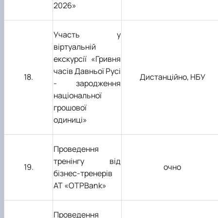
202
6
»
Участь у
віртуальній
екскурсії «Гривня
часів Давньої Русі
18
.
Дистанційно, НБУ
- зародження
національної
грошової
одиниці»
Проведення
тренінгу від
19
.
очно
бізнес-тренер
ів
АТ
«
OTP
Bank
»
Проведення