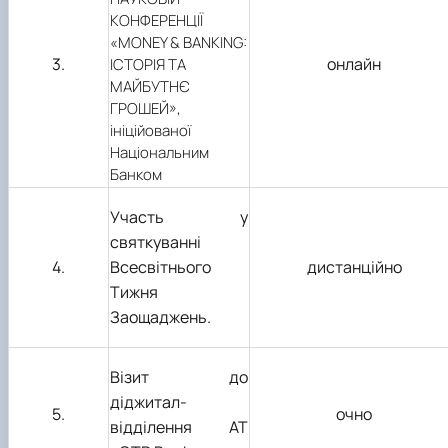
КОНФЕРЕНЦІЇ
«MONEY & BANKING:
3.
онлайн
ІСТОРІЯ ТА
МАЙБУТНЄ
ГРОШЕЙ»,
ініційованої
Національним
Банком
Участь у
святкуванні
4
.
Всесвітнього
дистанційно
Тижня
Заощаджень.
Візит до
діджитал-
5
.
очно
відділення
АТ