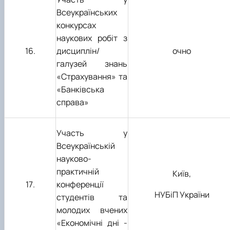
Всеукраїнських
конкурсах
наукових робіт з
1
6
.
дисциплін/
очно
галузей знань
«Страхування» та
«Банківська
справа»
Участь у
Всеукраїнській
науково-
практичній
Київ,
1
7
.
конференції
НУБіП України
студентів та
молодих вчених
«Економічні дні -