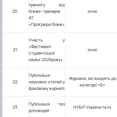
тренінгу від
20.
бізнес-тренер
ів
очно
АТ
«
ПроКредитБанк
»
Участь у
«Фестивалі
2
1.
очно
студентської
науки-202
6
року»
Публікація
Журнал
и, які входять до
2
2
.
наукових статей у
категорії «Б»
фаховому журналі
Публікація тез
2
3
.
НУБіП України та ін.
доповідей