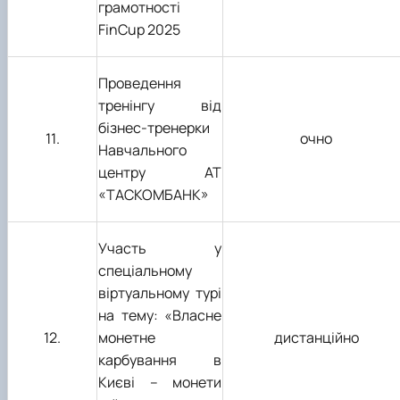
грамотності
FinCup 202
5
Проведення
тренінгу від
бізнес-тренерки
1
1
.
очно
Навчального
центру АТ
«ТАСКОМБАНК»
Участь у
спеціальному
віртуальному турі
на тему: «Власне
12.
монетне
дистанційно
карбування в
Києві – монети