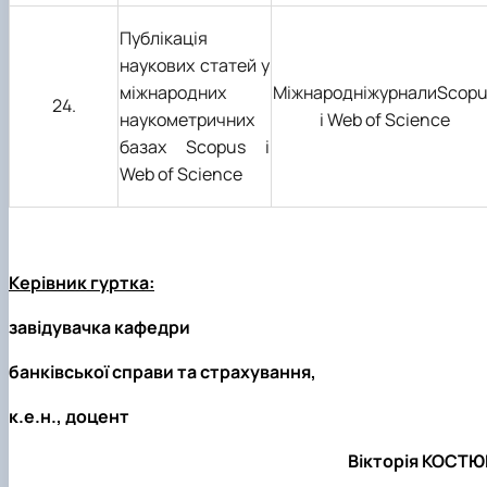
Публікація
наукових статей у
міжнародних
Міжнародні
журнали
Scopu
2
4
.
наукометричних
і
Web of Science
базах
Scopus
і
Web of Science
Керівник гуртка:
завідувачка кафедри
банківської справи та страхування,
к.е.н., доцент
Вікторія КОСТЮ