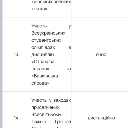
київських великих
князів».
Участь у
Всеукраїнських
студентських
олімпіадах з
1
3
.
дисциплін
очно
«Страхова
справа» та
«Банківська
справа»
Участь у заходах
присвячених
Всесвітньому
1
4
.
дистанційно
Тижню Грошей