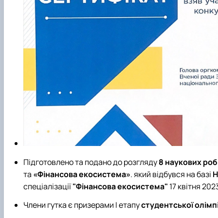
Підготовлено та подано до розгляду
8 наукових роб
та
«Фінансова екосистема»
. який відбувся на базі
Н
спеціалізації
"Фінансова екосистема"
17 квітня 202
Члени гутка є призерами І етапу
студентської олімп