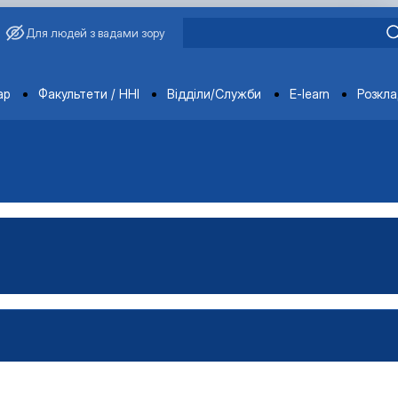
Для людей з вадами зору
ments
ар
Факультети / ННІ
Відділи/Служби
E-learn
Розкл
ція
ення