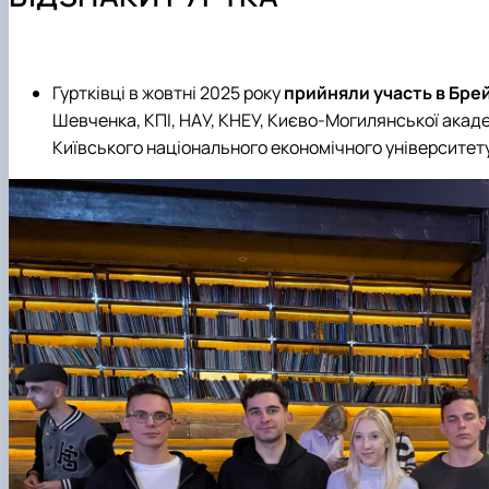
Навчально-наукова лабораторія «Музей грошей, банкі
Вимоги до оформлення магістерських робіт
Академія фінансової грамотності FinHub_4.0
Практична підготовка
Міжнародна діяльність
Академічна доброчесність
Офіційні документи
Скринька довіри
Гуртківці в жовтні 2025 року
прийняли участь в Брей
Положення про кафедру
Шевченка, КПІ, НАУ, КНЕУ, Києво-Могилянської акаде
Київського національного економічного університету