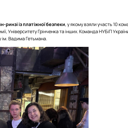
вської справи та страхування»
Методичне забезпечення практичної підготовки
Відзнаки
Положення
Найкращі наукові праці
Новини
План роботи гуртка
н-ринзі із платіжної безпеки
, у якому взяли участь 10 ком
Волонтерський рух
мії, Університету Грінченка та інших. Команда НУБіП Украї
Річні звіти
 ім. Вадима Гетьмана.
Презентація