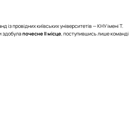
анд із провідних київських університетів — КНУ імені Т.
ни здобула
почесне ІІ місце
, поступившись лише команді