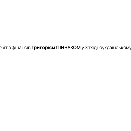
обіт з фінансів
Григорієм ПІНЧУКОМ
у Західноукраїнськом