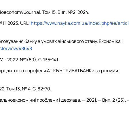
oeconomy Journal. Том 15. Вип. №2. 2024.
№11. 2023. URL:
https://www.nayka.com.ua/index.php/ee/articl
уговування банку в умовах військового стану. Економіка і
icle/view/48648
 - 2022. №1(80), С. 135-141.
ра кредитного портфеля АТ КБ «ПРИВАТБАНК» за різними
. Том 13, № 4. С. 62-70.
альноекономічні проблеми і держава. — 2021. — Вип. 2 (25). 