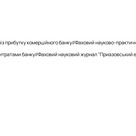
ліз прибутку комерційного банку//Фаховий науково-практичн
итратами банку//Фаховий науковий журнал "Приазовський еко