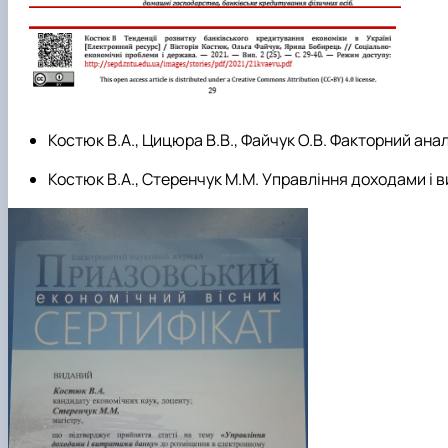
Костюк В.А., Цицюра В.В., Файчук О.В. Факторний ана
Костюк В.А., Стеренчук М.М. Управління доходами і в