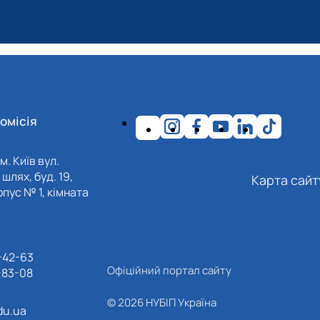
омісія
м. Київ вул.
шлях, буд. 19,
Карта сайт
пус № 1, кімната
-42-63
Офіційний портал сайту
-83-08
© 2026 НУБІП Україна
du.ua