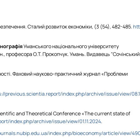
абезпечення.
C
талий розвиток економіки, (3 (54), 482-485.
htt
нографія
Уманського національного університету
е.н., професора О.Т. Прокопчук. Умань. Видавець "Сочінський
ченості. Фаховий науково-практичний журнал «Проблеми
s://previous.scientia.report/index.php/archive/issue/view/08.1
entific and Theoretical Conference «The current state of
eport/index.php/archive/issue/view/01.11.2024
.
journals.nubip.edu.ua/index.php/bioeconomy/article/view/49