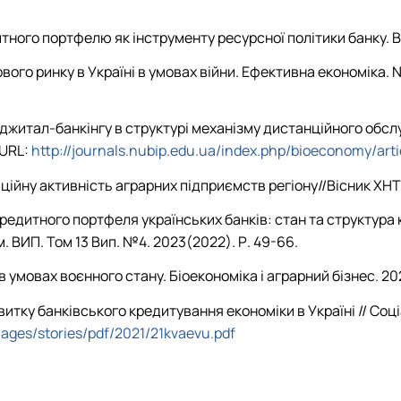
ного портфелю як інструменту ресурсної політики банку. Bi
ового ринку в Україні в умовах війни. Ефективна економіка. 
діджитал-банкінгу в структурі механізму дистанційного обсл
 URL:
http://journals.nubip.edu.ua/index.php/bioeconomy/art
ційну активність аграрних підприємств регіону//Вісник ХНТУ,
 кредитного портфеля українських банків: стан та структу
м. ВИП. Том 13 Вип. №4. 2023(2022). Р. 49-66.
умовах воєнного стану. Біоекономіка і аграрний бізнес. 2022
звитку банківського кредитування економіки в Україні // Соці
mages/stories/pdf/2021/21kvaevu.pdf