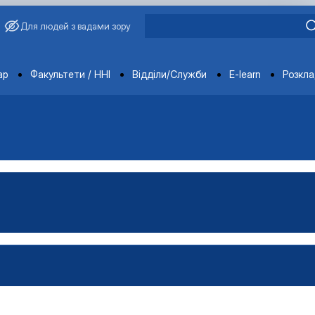
Для людей з вадами зору
ments
ар
Факультети / ННІ
Відділи/Служби
E-learn
Розкл
ція
ення