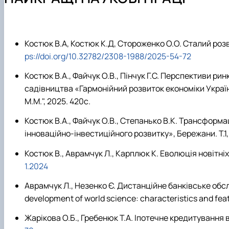
Навчально-наукова лабораторія «Музей грошей, банкі
Вимоги до оформлення магістерських робіт
Академія фінансової грамотності FinHub_4.0
Практична підготовка
Міжнародна діяльність
Академічна доброчесність
Офіційні документи
Скринька довіри
Костюк В.А, Костюк К.Д, Стороженко О.О. Сталий роз
Положення про кафедру
ps://doi.org/10.32782/2308-1988/2025-54-72
Костюк В.А., Файчук О.В., Пінчук Г.С. Перспективи ри
садівництва «Гармонійний розвиток економіки Укра
М.М.", 2025. 420с
.
Костюк В.А., Файчук О.В., Степанько В.К. Трансфор
інноваційно-інвестиційного розвитку», Бережани. Т.1, 
Костюк В., Аврамчук Л., Карплюк К. Еволюція новітніх
1.2024
Аврамчук Л., Незенко Є. Дистанційне банківське обслуг
development of world science: characteristics and fea
Жарікова О.Б., Гребенюк Т.А. Іпотечне кредитування в 