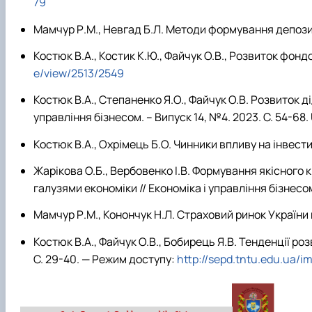
79
Мамчур Р.М., Невгад Б.Л. Методи формування депозит
Костюк В.А., Костик К.Ю., Файчук О.В., Розвиток фонд
e/view/2513/2549
Костюк В.А., Степаненко Я.О., Файчук О.В. Розвиток 
управління бізнесом. – Випуск 14, №4. 2023. С. 54-68.
Костюк В.А., Охрімець Б.О. Чинники впливу на інвести
Жарікова О.Б., Вербовенко І.В. Формування якісного
галузями економіки // Економіка і управління бізнесо
Мамчур Р.М., Конончук Н.Л. Страховий ринок України в 
Костюк В.А., Файчук О.В., Бобирець Я.В. Тенденції ро
С. 29-40. — Режим доступу:
http://sepd.tntu.edu.ua/i