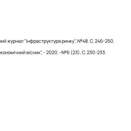
ий журнал "Інфраструктура ринку", №48. С. 246-250.
номічний вісник", - 2020. -№6 (23), С. 230-233.