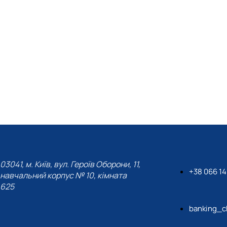
03041, м. Київ, вул. Героїв Оборони, 11,
+38 066 14
навчальний корпус № 10, кімната
625
banking_c