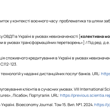
вської справи та страхування»
Методичне забезпечення практичної підготовки
Відзнаки
Положення
Найкращі наукові праці
Новини
План роботи гуртка
виток у контексті воєнного часу: проблематика та шляхи з
Волонтерський рух
Річні звіти
нку ОВДП в Україні в умовах невизначеності
[
колективна мо
Презентація
їни в умовах трансформаційних перетворень»
]
/ Під ред. д.
мація споживчого кредитування в Україні в умовах невизна
С.112-123.
 технологій у наданні дистанційних послуг банків. URL:
http
овування клієнтів в сучасних умовах. VIII International Sci
tures», Лісабон, Португалія. URL:
https://previous.scientia.r
Україні. Bioeconomy Journal. Том 15. Вип. №1. 2024.
https://