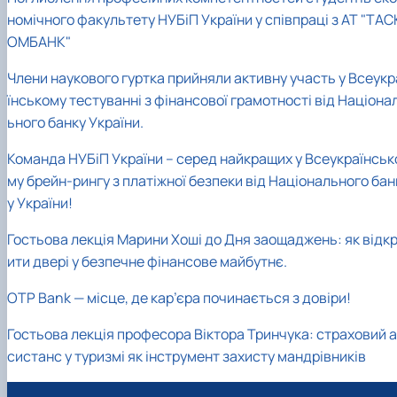
номічного факультету НУБіП України у співпраці з АТ "ТАС
ОМБАНК"
Члени наукового гуртка прийняли активну участь у Всеукр
їнському тестуванні з фінансової грамотності від Націона
ьного банку України.
Команда НУБіП України – серед найкращих у Всеукраїнськ
му брейн-рингу з платіжної безпеки від Національного бан
у України!
Гостьова лекція Марини Хоші до Дня заощаджень: як відк
ити двері у безпечне фінансове майбутнє.
OTP Bank — місце, де кар’єра починається з довіри!
Гостьова лекція професора Віктора Тринчука: страховий а
систанс у туризмі як інструмент захисту мандрівників