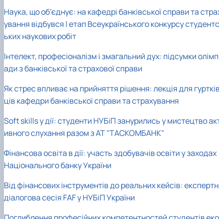
Наука, що об’єднує: на кафедрі банківської справи та стра
ування відбувся І етап Всеукраїнського конкурсу студент
ьких наукових робіт
Інтелект, професіоналізм і змагальний дух: підсумки олімп
ади з банківської та страхової справи
Як стрес впливає на прийняття рішення: лекція для гурткі
ців кафедри банківської справи та страхування
Soft skills у дії: студенти НУБіП занурились у мистецтво ак
ивного слухання разом з АТ "ТАСКОМБАНК"
Фінансова освіта в дії: участь здобувачів освіти у заходах
Національного банку України
Від фінансових інструментів до реальних кейсів: експерт
діалогова сесія FAF у НУБіП України
Поглиблення професійних компетентностей студентів еко