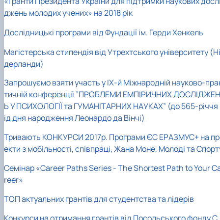
«Гранти Президента України для підтримки наукових досл
джень молодих учених» на 2018 рік
Дослідницькі програми від Фундації ім. Герди Хенкель
Магістерська стипендія від Утрехтського університету (Н
дерланди)
Запрошуємо взяти участь у ІХ-й Міжнародній науково-пра
тичній конференції ”ПРОБЛЕМИ ЕМПІРИЧНИХ ДОСЛІДЖЕ
Ь У ПСИХОЛОГІЇ та ГУМАНІТАРНИХ НАУКАХ” (до 565-річчя 
ід дня народження Леонардо да Вінчі)
Тривають КОНКУРСИ 2017р. Програми ЄС ЕРАЗМУС+ на пр
екти з мобільності, співпраці, Жана Моне, Молоді та Спорт
Семінар «Career Paths Series - The Shortest Path to Your C
reer»
ТОП актуальних грантів для студентства та лідерів
Конкурси на отримання грантів від Посольського фонду С