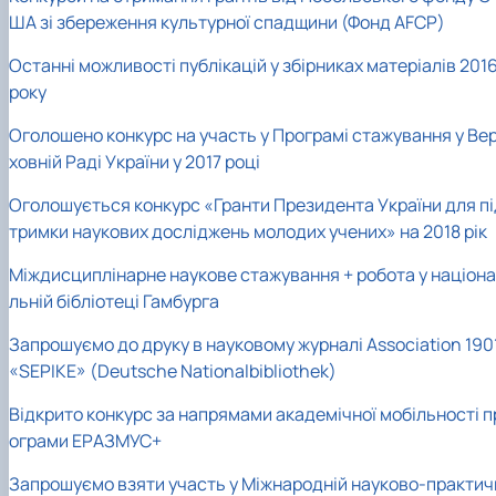
ША зі збереження культурної спадщини (Фонд AFCP)
Останні можливості публікацій у збірниках матеріалів 201
року
Оголошено конкурс на участь у Програмі стажування у Ве
ховній Раді України у 2017 році
Оголошується конкурс «Гранти Президента України для пі
тримки наукових досліджень молодих учених» на 2018 рік
Міждисциплінарне наукове стажування + робота у націона
льній бібліотеці Гамбурга
Запрошуємо до друку в науковому журналі Association 190
«SEPIKE» (Deutsche Nationalbibliothek)
Відкрито конкурс за напрямами академічної мобільності п
ограми ЕРАЗМУС+
Запрошуємо взяти участь у Міжнародній науково-практич