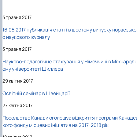
Кафедра англійської філології
Кафедра фізичної культури і спорту
Кафедра філософії та міжнародної
3 травня 2017
комунікації
16.05.2017 публикація статті в шостому випуску норвезько
Кафедра психології
Кафедра культурології
о наукового журналу
3 травня 2017
Науково-педагогічне стажування у Німеччині в Міжнарод
ому університеті Шиллера
29 квітня 2017
Освітній семінар в Швейцарії
27 квітня 2017
Посольство Канади оголошує відкриття програми Канадс
кого фонду місцевих ініціатив на 2017-2018 рік