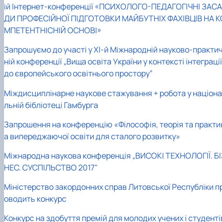
ій Інтернет-конференції «ПСИХОЛОГО-ПЕДАГОГІЧНІ ЗАСА
ДИ ПРОФЕСІЙНОЇ ПІДГОТОВКИ МАЙБУТНІХ ФАХІВЦІВ НА К
МПЕТЕНТНІСНІЙ ОСНОВІ»
Запрошуємо до участі у ХІ-й Міжнародній науково-практи
ній конференції „Вища освіта України у контексті інтеграції
до європейського освітнього простору”
Міждисциплінарне наукове стажування + робота у націона
льній бібліотеці Гамбурга
Запрошення на конференцію «Філософія, теорія та практи
а випереджаючої освіти для сталого розвитку»
Міжнародна наукова конференція „ВИСОКІ ТЕХНОЛОГІЇ. БІ
НЕС. СУСПІЛЬСТВО 2017"
Міністерство закордонних справ Литовської Республіки п
оводить конкурс
Конкурс на здобуття премій для молодих учених і студенті