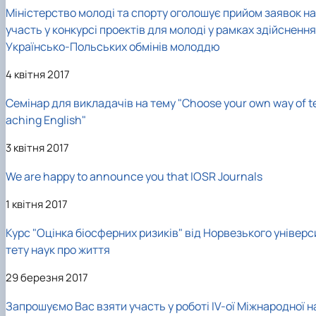
Міністерство молоді та спорту оголошує прийом заявок на
участь у конкурсі проектів для молоді у рамках здійснення
Українсько-Польських обмінів молоддю
4 квітня 2017
Семінар для викладачів на тему "Choose your own way of t
aching English"
3 квітня 2017
We are happy to announce you that IOSR Journals
1 квітня 2017
Курс "Оцінка біосферних ризиків" від Норвезького універс
тету наук про життя
29 березня 2017
Запрошуємо Вас взяти участь у роботі ІV-ої Міжнародної н