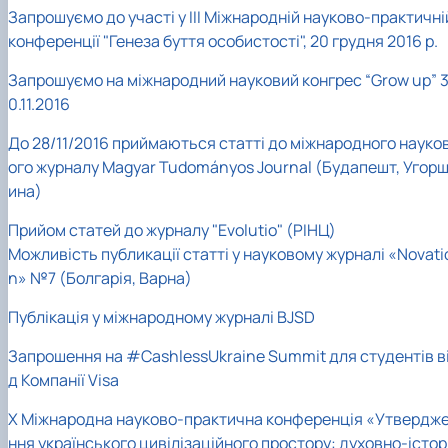
Запрошуємо до участі у ІІІ Міжнародній науково-практичні
конференції "Генеза буття особистості", 20 грудня 2016 р.
Запрошуємо на міжнародний науковий конгрес “Grow up” 
0.11.2016
До 28/11/2016 приймаються статті до міжнародного науко
ого журналу Magyar Tudományos Journal (Будапешт, Угор
ина)
Прийом статей до журналу "Evolutio" (РІНЦ)
Можливість публикації статті у науковому журналі «Novati
n» №7 (Болгарія, Варна)
Публікація у міжнародному журналі BJSD
Запрошення на #CashlessUkraine Summit для студентів в
д Компанії Visa
Х Міжнародна науково-практична конференція «Утвердж
ння українського цивілізаційного простору: духовно-істо