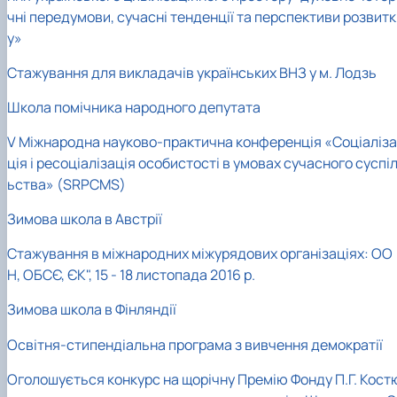
чні передумови, сучасні тенденції та перспективи розвитк
у»
Стажування для викладачів українських ВНЗ у м. Лодзь
Школа помічника народного депутата
V Міжнародна науково-практична конференція «Соціаліза
ція і ресоціалізація особистості в умовах сучасного суспі
ьства» (SRPCMS)
Зимова школа в Австрії
Стажування в міжнародних міжурядових організаціях: ОО
Н, ОБСЄ, ЄК", 15 - 18 листопада 2016 р.
Зимова школа в Фінляндії
Освітня-стипендіальна програма з вивчення демократії
Оголошується конкурс на щорічну Премію Фонду П.Г. Кост