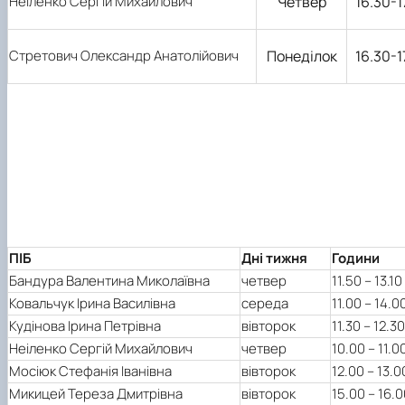
Неіленко Сергій Михайлович
Четвер
16.30-1
Стретович Олександр Анатолійович
Понеділок
16.30-1
ПІБ
Дні тижня
Години
Бандура Валентина Миколаївна
четвер
11.50 – 13.10
Ковальчук Ірина Василівна
середа
11.00 – 14.0
Кудінова Ірина Петрівна
вівторок
11.30 – 12.30
Неіленко Сергій Михайлович
четвер
10.00 – 11.0
Мосіюк Стефанія Іванівна
вівторок
12.00 – 13.0
Микицей Тереза Дмитрівна
вівторок
15.00 – 16.