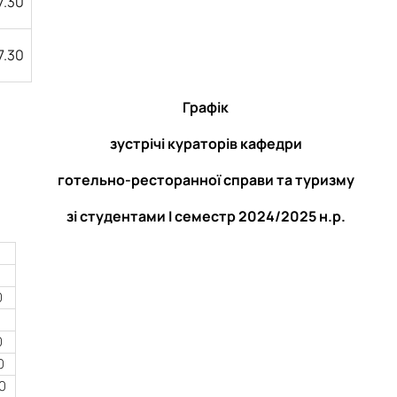
7.30
7.30
Графік
зустрічі кураторів кафедри
готельно-ресторанної справи та туризму
зі студентами І семестр 2024/2025 н.р.
0
0
0
00