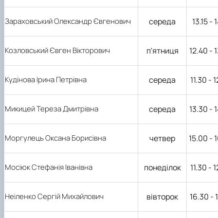
Зараховський Олександр Євгенович
середа
13.15 - 
Козловський Євген Вікторович
п'ятниця
12.40 - 
Кудінова Ірина Петрівна
середа
11.30 - 
Микицей Тереза Дмитрівна
середа
13.30 - 
Моргулець Оксана Борисівна
четвер
15.00 - 
Мосіюк Стефанія Іванівна
понеділок
11.30 - 
Неіленко Сергій Михайлович
вівторок
16.30 - 