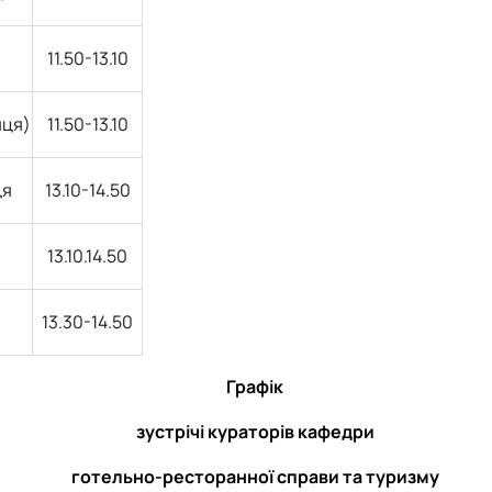
11.50-13.10
яця)
11.50-13.10
ця
13.10-14.50
13.10.14.50
13.30-14.50
Графік
зустрічі кураторів кафедри
готельно-ресторанної справи та туризму