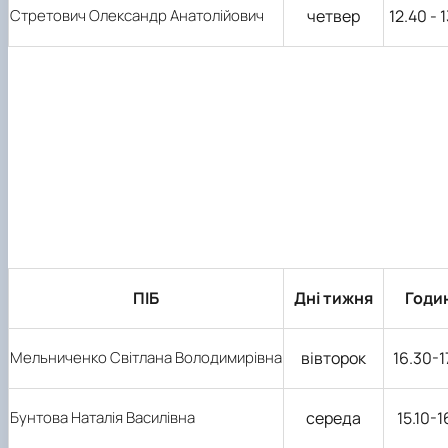
Стретович Олександр Анатолійович
четвер
12.40 - 
ПІБ
Дні тижня
Годи
Мельниченко Світлана Володимирівна
вівторок
16.30-1
Бунтова Наталія Василівна
середа
15.10-1