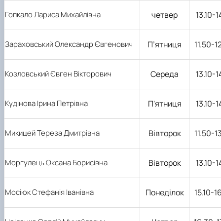
Гопкало Лариса Михайлівна
четвер
13.10-1
Зараховський Олександр Євгенович
П’ятниця
11.50-1
Козловський Євген Вікторович
Середа
13.10-1
Кудінова Ірина Петрівна
П'ятниця
13.10-1
Микицей Тереза Дмитрівна
Вівторок
11.50-1
Моргулець Оксана Борисівна
Вівторок
13.10-1
Мосіюк Стефанія Іванівна
Понеділок
15.10-1