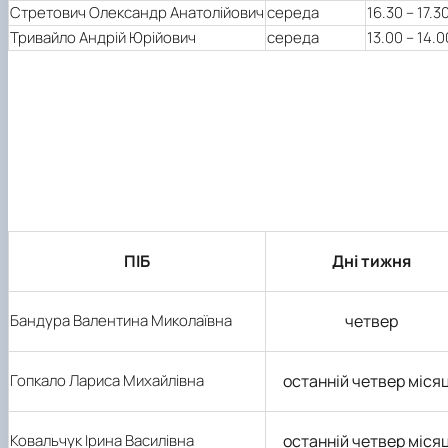
Стретович Олександр Анатолійович
середа
16.30 – 17.3
Тривайло Андрій Юрійович
середа
13.00 – 14.0
ПІБ
Дні тижня
Бандура Валентина Миколаївна
четвер
Гопкало Лариса Михайлівна
останній четвер міся
Ковальчук Ірина Василівна
останній четвер міся