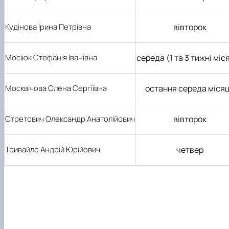
Кудінова Ірина Петрівна
вівторок
Мосіюк Стефанія Іванівна
середа (1 та 3 тижні міс
Москвічова Олена Сергіївна
остання середа міся
Стретович Олександр Анатолійович
вівторок
Тривайло Андрій Юрійович
четвер