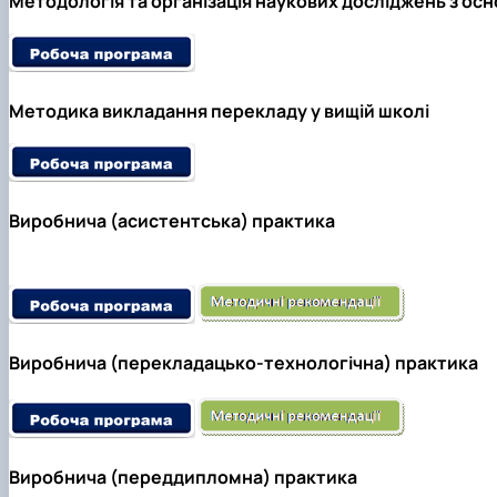
Методологія та організація наукових досліджень з ос
Методика викладання перекладу у вищій школі
Виробнича (асистентська) практика
Виробнича (перекладацько-технологічна) практика
Виробнича (переддипломна) практика