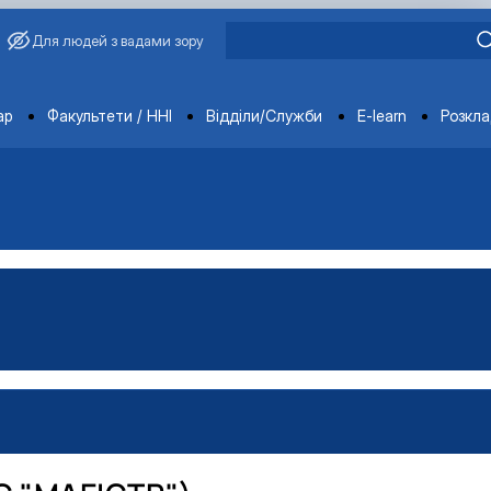
Для людей з вадами зору
ments
ар
Факультети / ННІ
Відділи/Служби
E-learn
Розкл