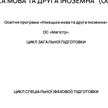
А МОВА ТА ДРУГА ІНОЗЕМНА" (О
Mes Découvertes
Робочі програми, силабуси, ЕНК
Робочі програми, силабуси, ЕНК
Робочі програми, силабуси, ЕНК
Робочі програми, силабуси, ЕНК
Explorer
Юний поліглот
Освітня програма «Німецька мова та друга іноземна»
ОС «Магістр»
ЦИКЛ ЗАГАЛЬНОЇ ПІДГОТОВКИ
ЦИКЛ СПЕЦІАЛЬНОЇ (ФАХОВОЇ) ПІДГОТОВКИ