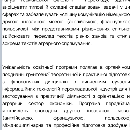
вирішувати типові й складні спеціалізовані задачі у ци
сферах та забезпечувати успішну комунікацію німецькою 
другою іноземною мовою (англійською, французькою
польською) між представниками різномовних спільнот
здійснювати переклад текстів різних жанрів та стилів
зокрема текстів аграрного спрямування.
Унікальність освітньої програми полягає в органічном
поєднанні ґрунтовної теоретичної й практичної підготовк
з філологічних дисциплін з вивченням сучасни
інформаційних технологій перекладацької індустрії для ї
застосування в практичній діяльності з орієнтацією н
аграрний сектор економіки. Програма передбача
можливість оволодіти другою іноземною мово
(англійською, французькою, польською)
Міждисциплінарна та професійна підготовка здобувачі