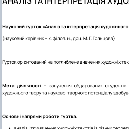
АНАЛІЗ ТА ІНТЕРПРЕТАЦІЯ ХУД
Як стати студентом?
ОП "Англійська мова та друга іноземна" ОС Магістр
Наукові гуртки
Чому НУБІП України - твій правильний вибір?
ОП "Німецька мова та друга іноземна" ОС Магістр
Конференції
Часті запитання та відповіді
Акредитація
Тематика курсових робіт
Підготовчі курси до НМТ
Робочі програми (нефілологічні спеціальності)
Науковий гурток
«Аналіз та інтерпретація художнього
Правила прийому 2026
(науковий керівник – к. філол. н., доц. М. Г. Гольцова)
Контактні дані
Гурток орієнтований на поглиблене вивчення художніх текс
Мета діяльності
– залучення обдарованих студентів д
художнього твору та науково-творчого потенціалу здобува
Основні напрями роботи гуртка:
аналіз і тлумачення художніх текстів із різних теоре