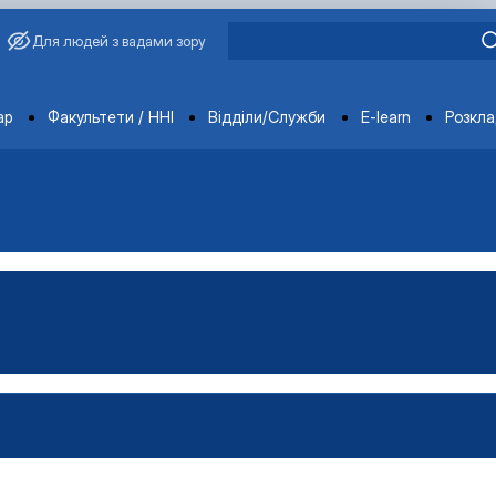
Для людей з вадами зору
ments
ар
Факультети / ННІ
Відділи/Служби
E-learn
Розкл