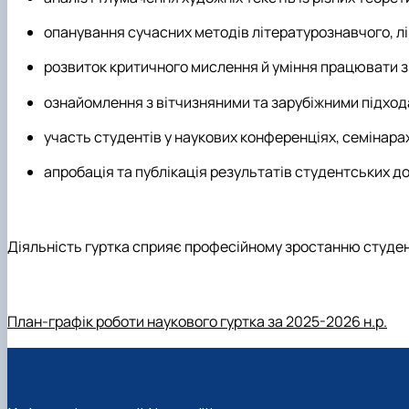
опанування сучасних методів літературознавчого, лі
розвиток критичного мислення й уміння працювати з
ознайомлення з вітчизняними та зарубіжними підхода
участь студентів у наукових конференціях, семінарах
апробація та публікація результатів студентських д
Діяльність гуртка сприяє професійному зростанню студент
План-графік роботи наукового гуртка за 2025-2026 н.р.