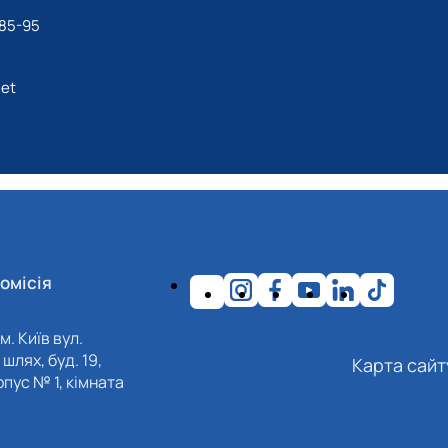
-85-95
net
омісія
м. Київ вул.
шлях, буд. 19,
Карта сайт
пус № 1, кімната