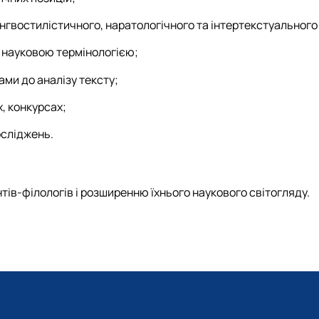
нгвостилістичного, наратологічного та інтертекстуального 
 науковою термінологією;
ми до аналізу тексту;
, конкурсах;
осліджень.
ів-філологів і розширенню їхнього наукового світогляду.