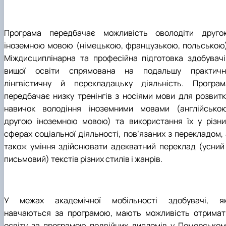
Програма передбачає можливість оволодіти друго
іноземною мовою (німецькою, французькою, польською)
Міждисциплінарна та професійна підготовка здобувачі
вищої освіти спрямована на подальшу практичн
лінгвістичну й перекладацьку діяльність. Програм
передбачає низку тренінгів з носіями мови для розвитк
навичок володіння іноземними мовами (англійською
другою іноземною мовою) та використання їх у різни
сферах соціальної діяльності, пов’язаних з перекладом, 
також уміння здійснювати адекватний переклад (усний 
письмовий) текстів різних стилів і жанрів.
У межах академічної мобільності здобувачі, як
навчаються за програмою, мають можливість отримат
освіту за програмою подвійних дипломів у Поморськом