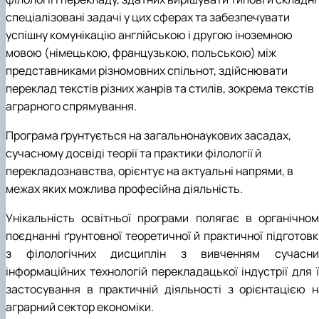
спеціалізовані задачі у цих сферах та забезпечувати
успішну комунікацію англійською і другою іноземною
мовою (німецькою, французькою, польською) між
представниками різномовних спільнот, здійснювати
переклад текстів різних жанрів та стилів, зокрема текстів
аграрного спрямування.
Програма ґрунтується на загальнонаукових засадах,
сучасному досвіді теорії та практики філології й
перекладознавства, орієнтує на актуальні напрями, в
межах яких можлива професійна діяльність.
Унікальність освітньої програми полягає в органічном
поєднанні ґрунтовної теоретичної й практичної підготовк
з філологічних дисциплін з вивченням сучасни
інформаційних технологій перекладацької індустрії для ї
застосування в практичній діяльності з орієнтацією н
аграрний сектор економіки.