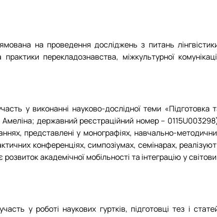
ямована на проведення досліджень з питань лінгвістики
практики перекладознавства, міжкультурної комунікації
участь у виконанні науково-дослідної теми
«Підготовка т
М. Амеліна; державний реєстраційний номер – 0115U003298)
ннях, представлені у монографіях, навчально-методични
актичних конференціях, симпозіумах, семінарах, реалізуют
є розвиток академічної мобільності та інтеграцію у світов
асть у роботі наукових гуртків, підготовці тез і статей