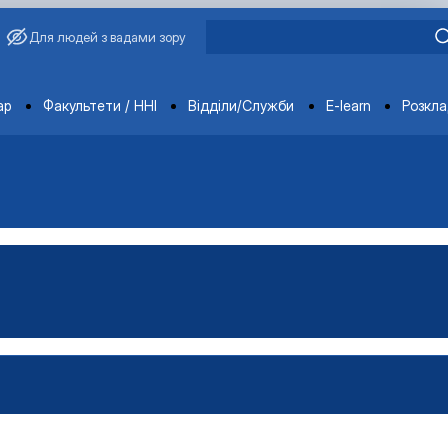
Для людей з вадами зору
ments
ар
Факультети / ННІ
Відділи/Служби
E-learn
Розкл