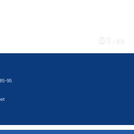
01
03
/
-85-95
net