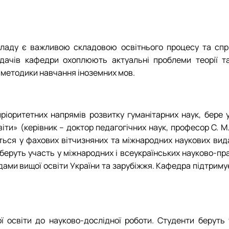
Mes Découvertes
Робочі програми, силабуси, ЕНК
Робочі програми, силабуси, ЕНК
Робочі програми, силабуси, ЕНК
Робочі програми, силабуси, ЕНК
Explorer
Юний поліглот
екладу є важливою складовою освітнього процесу та спр
дачів кафедри охоплюють актуальні проблеми теорії та 
та методики навчання іноземних мов.
ріоритетних напрямів розвитку гуманітарних наук, бере 
віти» (керівник – доктор педагогічних наук, професор С. 
ся у фахових вітчизняних та міжнародних наукових вида
беруть участь у міжнародних і всеукраїнських науково-пр
адами вищої освіти України та зарубіжжя. Кафедра підтриму
освіти до науково-дослідної роботи. Студенти беруть уч