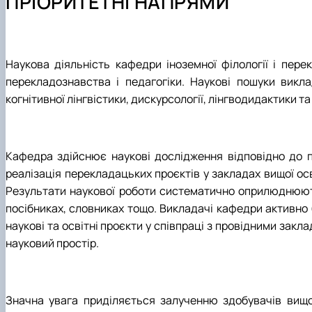
ПРІОРИТЕТНІ НАПРЯМИ
Як стати студентом?
ОП "Англійська мова та друга іноземна" ОС Магістр
Наукові гуртки
Чому НУБІП України - твій правильний вибір?
ОП "Німецька мова та друга іноземна" ОС Магістр
Конференції
Часті запитання та відповіді
Акредитація
Тематика курсових робіт
Підготовчі курси до НМТ
Робочі програми (нефілологічні спеціальності)
Наукова діяльність кафедри іноземної філології і пер
Правила прийому 2026
перекладознавства і педагогіки. Наукові пошуки викла
Контактні дані
когнітивної лінгвістики, дискурсології, лінгводидактики 
Кафедра здійснює наукові дослідження відповідно до п
реалізація перекладацьких проєктів у закладах вищої ос
Результати наукової роботи систематично оприлюднюють
посібниках, словниках тощо. Викладачі кафедри активно 
наукові та освітні проєкти у співпраці з провідними закл
науковий простір.
Значна увага приділяється залученню здобувачів вищої 