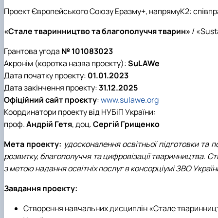
Факультетські положення
Сторінка бакалавра
Проект Європейського Союзу Еразму+, напрямуК2: співпрац
Стратегія розвитку факультету
Працевлаштування студентів
Скринька довіри
Академічна доброчесність
«Стале тваринництво та благополуччя тварин»
/ «Sust
Пам'яті студентів та випускників факультету
Інформація для студентів
Відкриті лекції
Грантова угода
№ 101083023
Акронім (коротка назва проекту):
SuLAWe
Дата початку проекту:
01.01.2023
Дата закінчення проекту:
31.12.2025
Офіційний сайт проєкту
:
www.sulawe.org
Координатори проекту від НУБіП України:
проф.
Андрій Гетя
, доц.
Сергій Грищенко
Мета проекту:
удосконалення освітньої підготовки та п
розвитку, благополуччя та цифровізації тваринництва. Ст
з метою надання освітніх послуг в консорціумі ЗВО Украї
Завдання проекту:
Створення навчальних дисциплін «Стале тваринництв