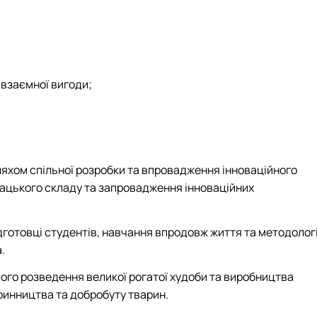
 взаємної вигоди;
ляхом спільної розробки та впровадження інноваційного
дацького складу та запровадження інноваційних
дготовці студентів, навчання впродовж життя та методологі
.
лого розведення великої рогатої худоби та виробництва
аринництва та добробуту тварин.