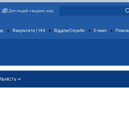
Для людей з вадами зору
ments
ар
Факультети / ННІ
Відділи/Служби
E-learn
Розкл
ЛЬНІСТЬ
еробки продукції твар…
еробки продукції твар…
ура"
"
ура"