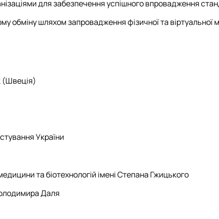
анізаціями для забезпечення успішного впровадження стан
у обміну шляхом запровадження фізичної та віртуальної мо
 (Швеція)
истування України
медицини та біотехнологій імені Степана Гжицького
Володимира Даля