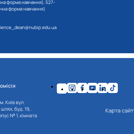
нна форма навчання), 527-
очна форма навчання)
ience_dean@nubip.edu.ua
омісія
м. Київ вул.
шлях, буд. 19,
Карта сайт
пус № 1, кімната