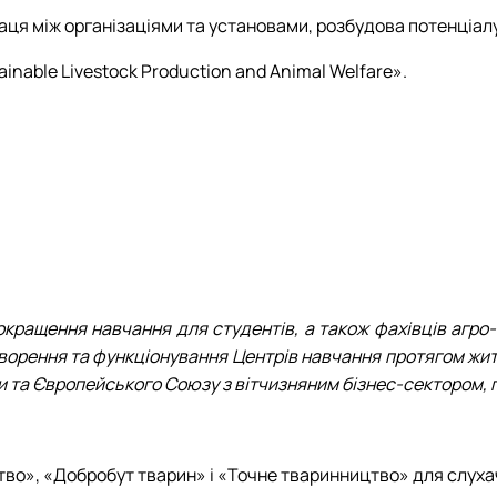
я між організаціями та установами, розбудова потенціалу 
ainable Livestock Production and Animal Welfare».
окращення навчання для студентів, а також фахівців агро-
ворення та функціонування Центрів навчання протягом житт
ни та Європейського Союзу з вітчизняним бізнес-сектором, 
о», «Добробут тварин» і «Точне тваринництво» для слуха