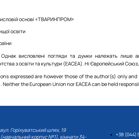
омисловій основі «ТВАРИНПРОМ»
ищої освіти
раїни
Однак висловлені погляди та думки належать лише ав
тва з освіти та культури (EACEA). Ні Європейський Союз, 
ons expressed are however those of the author(s) only and d
 Neither the European Union nor EACEA can be held responsib
вул. Горіхуватський шлях, 19
+38 (044) 
(навчальний корпус №1), кімнати 34-