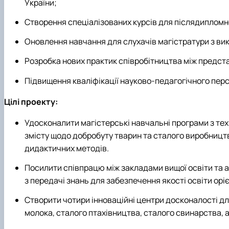
України;
Створення спеціалізованих курсів для післядипломн
Оновлення навчання для слухачів магістратури з в
Розробка нових практик співробітництва між предст
Підвищення кваліфікації науково-педагогічного перс
Цілі проекту:
Удосконалити магістерські навчальні програми з тех
змісту щодо добробуту тварин та сталого виробницт
дидактичних методів.
Посилити співпрацю між закладами вищої освіти та а
з передачі знань для забезпечення якості освіти ор
Створити чотири інноваційні центри досконалості дл
молока, сталого птахівництва, сталого свинарства, 