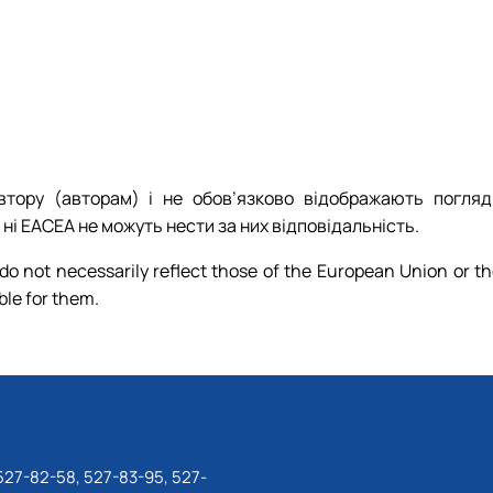
тору (авторам) і не обов’язково відображають погляд
ні EACEA не можуть нести за них відповідальність.
o not necessarily reflect those of the European Union or t
le for them.
527-82-58, 527-83-95, 527-