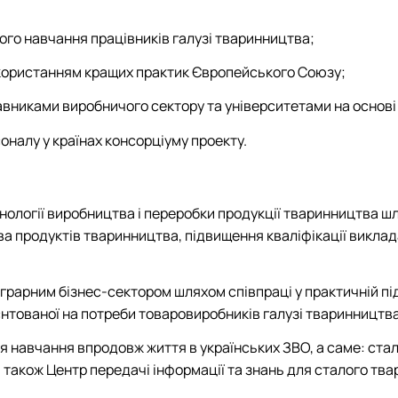
ого навчання працівників галузі тваринництва;
икористанням кращих практик Європейського Союзу;
авниками виробничого сектору та університетами на основі
оналу у країнах консорціуму проекту.
нології виробництва і переробки продукції тваринництва ш
ва продуктів тваринництва, підвищення кваліфікації викла
грарним бізнес-сектором шляхом співпраці у практичній пі
ієнтованої на потреби товаровиробників галузі тваринництва
я навчання впродовж життя в українських ЗВО, а саме: ста
а також Центр передачі інформації та знань для сталого тв