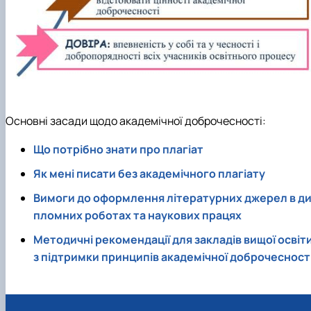
Основні засади щодо академічної доброчесності:
Що потрібно знати про плагіат
Як мені писати без академічного плагіату
Вимоги до оформлення літературних джерел в д
пломних роботах та наукових працях
Методичні рекомендації для закладів вищої освіт
з підтримки принципів академічної доброчесност