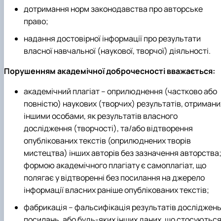
дотримання норм законодавства про авторське
право;
надання достовірної інформації про результати
власної навчальної (наукової, творчої) діяльності.
Порушенням академічної доброчесності вважається:
академічний плагіат – оприлюднення (частково або
повністю) наукових (творчих) результатів, отримани
іншими особами, як результатів власного
дослідження (творчості), та/або відтворення
опублікованих текстів (оприлюднених творів
мистецтва) інших авторів без зазначення авторства
формою академічного плагіату є самоплагіат, що
полягає у відтворенні без посилання на джерело
інформації власних раніше опублікованих текстів;
фабрикація – фальсифікація результатів досліджень
посилань, або будь-яких інших даних, що стосуютьс