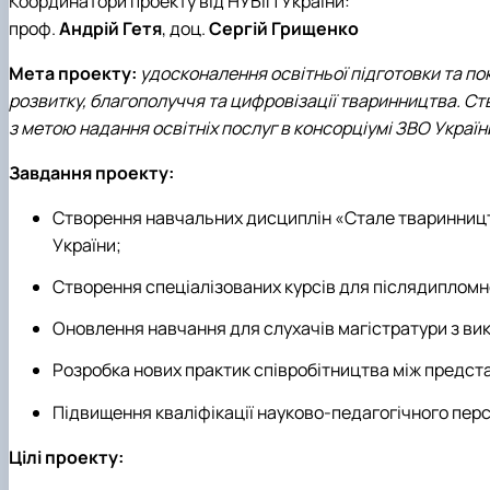
Координатори проекту від НУБіП України:
проф.
Андрій Гетя
, доц.
Сергій Грищенко
Мета проекту:
удосконалення освітньої підготовки та по
розвитку, благополуччя та цифровізації тваринництва. Ст
з метою надання освітніх послуг в консорціумі ЗВО Украї
Завдання проекту:
Створення навчальних дисциплін «Стале тваринництв
України;
Створення спеціалізованих курсів для післядипломн
Оновлення навчання для слухачів магістратури з в
Розробка нових практик співробітництва між предст
Підвищення кваліфікації науково-педагогічного перс
Цілі проекту: