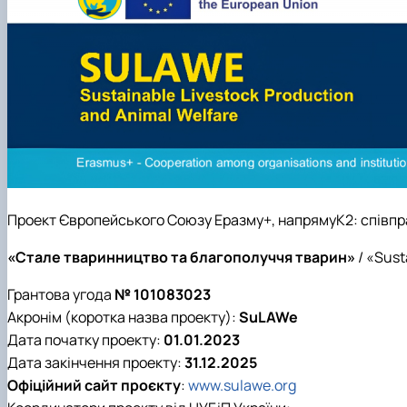
Факультетські положення
Сторінка бакалавра
Стратегія розвитку факультету
Працевлаштування студентів
Скринька довіри
Академічна доброчесність
Пам'яті студентів та випускників факультету
Інформація для студентів
Відкриті лекції
Проект Європейського Союзу Еразму+, напрямуК2: співпрац
«Стале тваринництво та благополуччя тварин»
/ «Sust
Грантова угода
№ 101083023
Акронім (коротка назва проекту):
SuLAWe
Дата початку проекту:
01.01.2023
Дата закінчення проекту:
31.12.2025
Офіційний сайт проєкту
:
www.sulawe.org