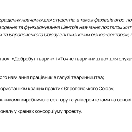
кращення навчання для студентів, а також фахівців агро-пр
ворення та функціонування Центрів навчання протягом житт
ни та Європейського Союзу з вітчизняним бізнес-сектором, 
о», «Добробут тварин» і «Точне тваринництво» для слуха
ого навчання працівників галузі тваринництва;
икористанням кращих практик Європейського Союзу;
авниками виробничого сектору та університетами на основі
оналу у країнах консорціуму проекту.