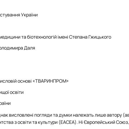
истування України
медицини та біотехнологій імені Степана Гжицького
Володимира Даля
омисловій основі «ТВАРИНПРОМ»
ищої освіти
раїни
ак висловлені погляди та думки належать лише автору (ав
тва з освіти та культури (EACEA). Ні Європейський Союз, 