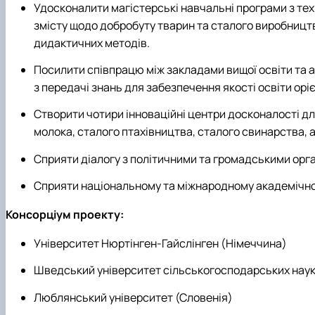
Удосконалити магістерські навчальні програми з тех
змісту щодо добробуту тварин та сталого виробницт
дидактичних методів.
Посилити співпрацю між закладами вищої освіти та а
з передачі знань для забезпечення якості освіти ор
Створити чотири інноваційні центри досконалості дл
молока, сталого птахівництва, сталого свинарства, 
Сприяти діалогу з політичними та громадськими орг
Сприяти національному та міжнародному академічном
Консорціум проекту:
Університет Нюртінген-Гайслінген (Німеччина)
Шведський університет сільськогосподарських наук
Люблянський університет (Словенія)