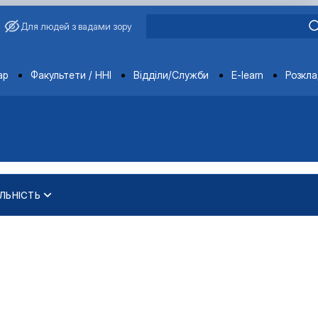
Для людей з вадами зору
ments
ар
Факультети / ННІ
Відділи/Служби
E-learn
Розкл
ЛЬНІСТЬ
еробки продукції твар…
еробки продукції твар…
ура"
"
ура"