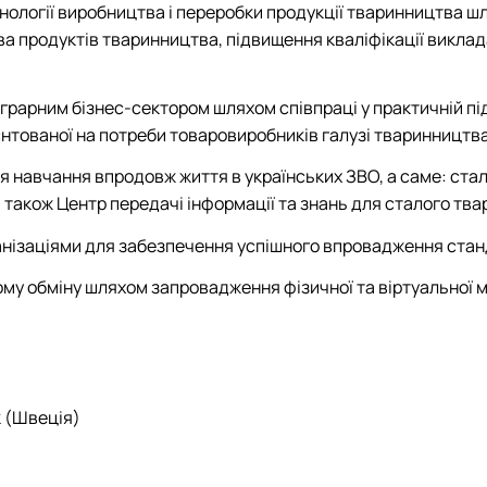
нології виробництва і переробки продукції тваринництва ш
ва продуктів тваринництва, підвищення кваліфікації викла
грарним бізнес-сектором шляхом співпраці у практичній пі
ієнтованої на потреби товаровиробників галузі тваринництва
я навчання впродовж життя в українських ЗВО, а саме: ста
а також Центр передачі інформації та знань для сталого тв
анізаціями для забезпечення успішного впровадження стан
у обміну шляхом запровадження фізичної та віртуальної мо
 (Швеція)