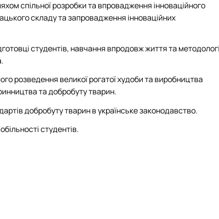
ляхом спільної розробки та впровадження інноваційного
дацького складу та запровадження інноваційних
дготовці студентів, навчання впродовж життя та методологі
.
лого розведення великої рогатої худоби та виробництва
аринництва та добробуту тварин.
дартів добробуту тварин в українське законодавство.
більності студентів.