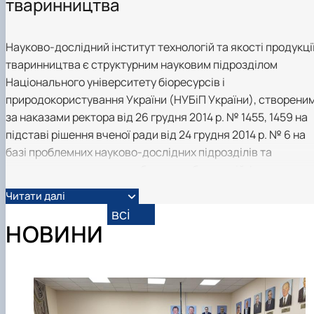
тваринництва
Науково-дослідний інститут технологій та якості продукці
тваринництва є структурним науковим підрозділом
Національного університету біоресурсів і
природокористування України (НУБіП України), створени
за наказами ректора від 26 грудня 2014 р. № 1455, 1459 на
підставі рішення вченої ради від 24 грудня 2014 р. № 6 на
базі проблемних науково-дослідних підрозділів та
навчально-науково-виробничих лабораторій факультету
тваринництва та водних біоресурсів і факультету харчови
Читати далі
технологій та управління якістю продукції АПК з метою
всі
широкого залучення професорсько-викладацького складу
НОВИНИ
наукових і науково-педагогічних працівників, докторантів
аспірантів, магістрів і студентів до вирішення важливих
науково-технічних проблем галузевого розвитку.
Координатор з наукової роботи,
кандидат сільськогосподарських наук, доцент