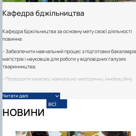
Кафедра бджільництва
Кафедра бджільництва за основну мету своєї діяльності
повинна:
- Забезпечити навчальний процес з підготовки бакалаврів
магістрів і науковців для роботи у відповідних галузях
тваринництва;
- Проводити наукову, навчально-методичну, інноваційну,
виховну роботу.
Читати далі
У складі кафедри є: доктори, професори – 2, кандидати
всі
наук, доценти – 2, кандидатів наук, асистентів - 1,
НОВИНИ
завідувачі лабораторій – 2, майстер виробничого навчанн
- 1, ст. лаборантів – 1, лаборантів – 1.