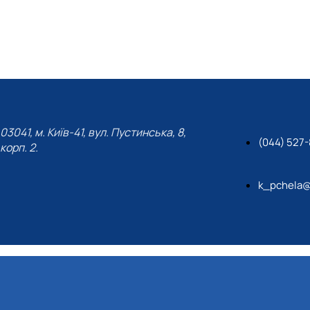
План роботи гуртка
Звіт про роботу гуртка
03041, м. Київ-41, вул. Пустинська, 8,
(044) 527
корп. 2.
k_pchela@