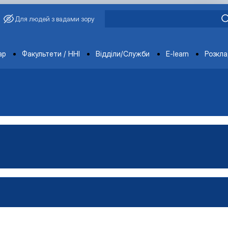
Для людей з вадами зору
ments
ар
Факультети / ННІ
Відділи/Служби
E-learn
Розкл