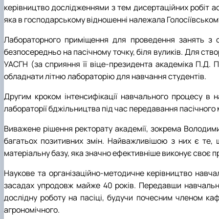
керівництво дослідженнями з тем дисертаційних робіт ас
яка в господарському відношенні належала Голосіївському
Лабораторного приміщення для проведення занять з ст
безпосередньо на пасічному точку, біля вуликів. Для ств
УАСГН (за сприяння її віце-президента академіка П.Д. 
обладнати літню лабораторію для навчання студентів.
Другим кроком інтенсифікації навчального процесу в на
лабораторії бджільництва під час передавання пасічного м
Виважене рішення ректорату академії, зокрема Володими
багатьох позитивних змін. Найважливішою з них є те,
матеріальну базу, яка значно ефективніше виконує своє п
Наукове та організаційно-методичне керівництво навча
засадах упродовж майже 40 років. Передавши навчальну
дослідну роботу на пасіці, будучи почесним членом каф
агрономічного.