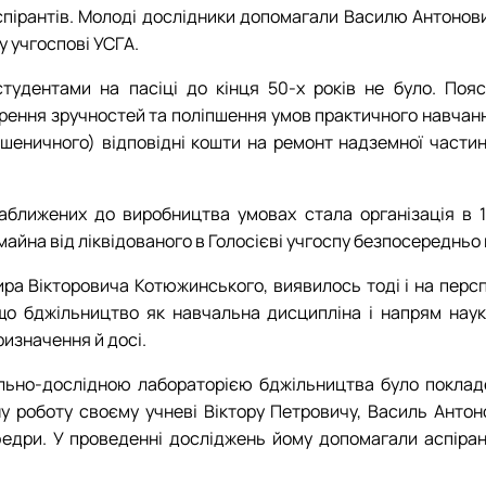
пірантів. Молоді дослідники допомагали Василю Антонович
 учгоспові УСГА.
удентами на пасіці до кінця 50-х років не було. Пояс
орення зручностей та поліпшення умов практичного навчанн
Пшеничного) відповідні кошти на ремонт надземної части
ближених до виробництва умовах стала організація в 196
айна від ліквідованого в Голосієві учгоспу безпосередньо 
ра Вікторовича Котюжинського, виявилось тоді і на перс
 що бджільництво як навчальна дисципліна і напрям нау
ризначення й досі.
льно-дослідною лабораторією бджільництва було покладе
 роботу своєму учневі Віктору Петровичу, Василь Антон
едри. У проведенні досліджень йому допомагали аспірант