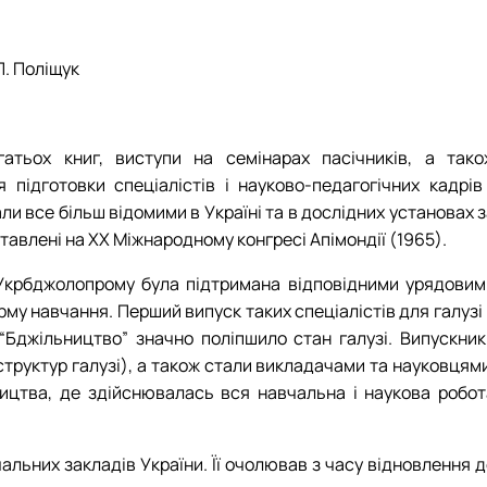
П. Поліщук
атьох книг, виступи на семінарах пасічників, а тако
підготовки спеціалістів і науково-педагогічних кадрів 
ли все більш відомими в Україні та в дослідних установах 
авлені на ХХ Міжнародному конгресі Апімондії (1965).
 і Укрбджолопрому була підтримана відповідними урядовим
орму навчання. Перший випуск таких спеціалістів для галузі
 “Бджільництво” значно поліпшило стан галузі. Випускник
труктур галузі), а також стали викладачами та науковцями
ицтва, де здійснювалась вся навчальна і наукова робот
альних закладів України. Її очолював з часу відновлення 