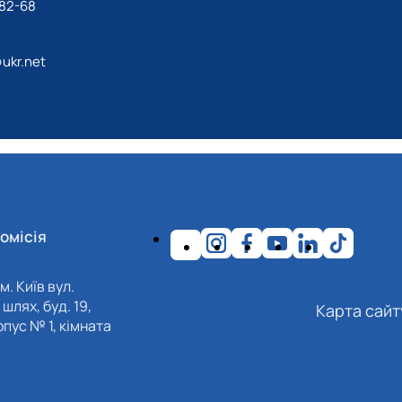
-82-68
ukr.net
омісія
м. Київ вул.
шлях, буд. 19,
Карта сайт
пус № 1, кімната