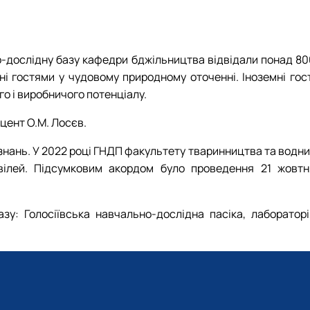
ьно-дослідну базу кафедри бджільництва відвідали понад 8
ні гостями у чудовому природному оточенні. Іноземні гост
о і виробничого потенціалу.
оцент О.М. Лосєв.
нань. У 2022 році ГНДП факультету тваринництва та водни
ювілей. Підсумковим акордом було проведення 21 жовтн
зу: Голосіївська навчально-дослідна пасіка, лабораторі