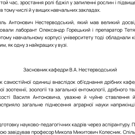
той час, зростання ролі бджіл у запиленні рослин і підви
 в тому числі й у вищих навчальних закладах.
ь Антонович Нестерводський, який мав великий досвід 
ювали лаборант Олександр Горецький і препаратор Тетян
тому навчальному корпусі університету тоді обладнали к
, як одну з найкращих у вузі.
Засновник кафедри В.А. Нестерводський
як самостійної одиниці внаслідок об’єднання дрібних каф
 зоотехнії, зоології та загальної ентомології, дрібного т
 якості Василя Антоновича, уважне й чуйне ставлення 
сприяло загальне піднесення аграрної науки наприкінці 
підготовку науково-педагогічних кадрів через аспірантуру.
, якою завідував професор Микола Микитович Колесник. Спі