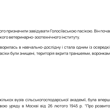
ого призначили завідувати Голосіївською пасікою. Він поча
кого ветеринарно-зоотехнічного інституту.
ворилась в навчально-дослідну і стала одним із осередкі
 пасіки були знищені, територія вкрита траншеями, воронка
кількох вузів сільськогосподарської академії, була вперш
овою уряду в Москві від 26 лютого 1945 р. “Про розвито