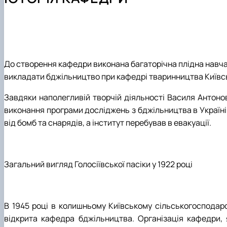
Навчальні лабораторії
Практика студентів
Гурток "Бджільництво"
Можливості працевлаштування
Сертифікатні курси
Аспірантура
Тематики бакалаврських робіт
Тематики магістерських робіт
Фотогалерея
До створення кафедри виконана багаторічна плідна навчаль
викладати бджільництво при кафедрі тваринництва Київськ
Завдяки наполегливій творчій діяльності Василя Антонов
виконання програми досліджень з бджільництва в Україні. 
від бомб та снарядів, а інститут перебував в евакуації.
Загальний вигляд Голосіївської пасіки у 1922 році
В 1945 році в колишньому Київському сільськогосподарсь
відкрита кафедра бджільництва. Організація кафедри, 