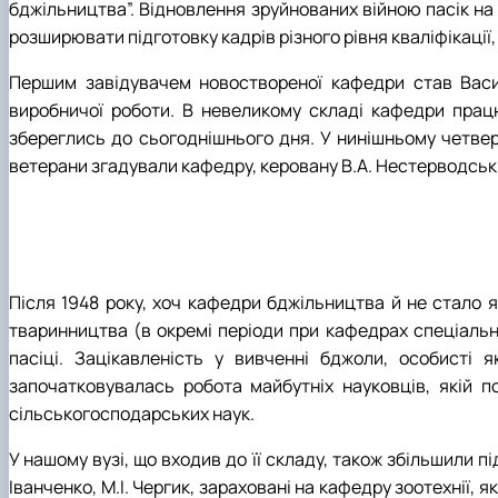
бджільництва”. Відновлення зруйнованих війною пасік на 
розширювати підготовку кадрів різного рівня кваліфікації,
Першим завідувачем новоствореної кафедри став Васил
виробничої роботи. В невеликому складі кафедри прац
збереглись до сьогоднішнього дня. У нинішньому четвер
ветерани згадували кафедру, керовану В.А. Нестерводським
Після 1948 року, хоч кафедри бджільництва й не стало 
тваринництва (в окремі періоди при кафедрах спеціальної
пасіці. Зацікавленість у вивченні бджоли, особисті
започатковувалась робота майбутніх науковців, якій по
сільськогосподарських наук.
У нашому вузі, що входив до її складу, також збільшили 
Іванченко, М.І. Чергик, зараховані на кафедру зоотехнії