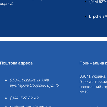
(044) 527
корп. 2.
k_pchela@
Поштова адреса
Приймальна к
03041, Україна, 
03041, Україна, м. Київ,
Горіхуватський 
вул. Героїв Оборони, буд. 15.
навчальний кор
№ 12.
(044) 527-82-42
rectorat@nubip.edu.ua