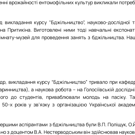
щенні врожайності ентомофільних культур викликали потреб
викладання курсу "Бджільництво", науково-дослідної т
а Притикіна. Виготовлені ними тоді навчальні експонат
імнату-музей для проведення занять з бджільництва. Наш
едр, викладання курсу “Бджільництво” тривало при кафедр
варинництва), а наукова робота – на Голосіївській дослідн
його до студентів, приваблювали молодь на пасіку. Та
50-х років у зв’язку з організацією Української академі
 Першими аспірантами з бджільництва були В.П. Поліщук, О.
льно з доцентом В.А. Нестерводським він здійснював науко