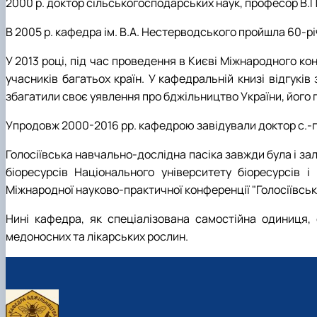
2000 р. доктор сільськогосподарських наук, професор В.П
В 2005 р. кафедра ім. В.А. Нестерводського пройшла 60-рі
У 2013 році, під час проведення в Києві Міжнародного ко
учасників багатьох країн. У кафедральній книзі відгукі
збагатили своє уявлення про бджільництво України, його 
Упродовж 2000-2016 рр. кафедрою завідували доктор с.-г. 
Голосіївська навчально-дослідна пасіка завжди була і з
біоресурсів Національного університету біоресурсів 
Міжнародної науково-практичної конференції "Голосіївськ
Нині кафедра, як спеціалізована самостійна одиниця, є
медоносних та лікарських рослин.