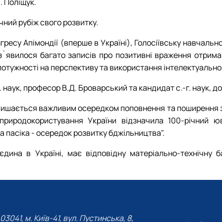
. Поліщук.
чний рубіж свого розвитку.
нгресу Апімондії (вперше в Україні), Голосіївську навчал
в з`явилося багато записів про позитивні враження отрима
потужності на перспективу та використання інтелектуальног
наук, професор В.Д. Броварський та кандидат с.-г. наук, д
алишається важливим осередком поповнення та поширення з
і природокористування України відзначила 100-річний 
а пасіка - осередок розвитку бджільництва".
дина в Україні, має відповідну матеріально-технічну ба
03041, м. Київ-41, вул. Пустинська, 8,