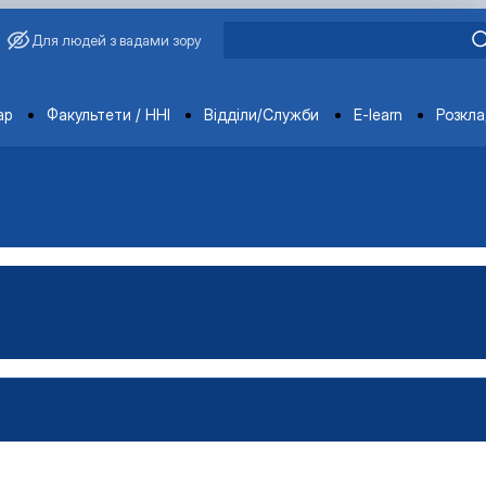
Для людей з вадами зору
ments
ар
Факультети / ННІ
Відділи/Служби
E-learn
Розкл