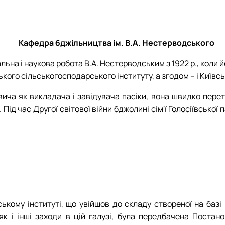
План роботи гуртка
Звіт про роботу гуртка
Кафедра бджільництва ім. В.А. Нестерводського
на і наукова робота В.А. Нестерводським з 1922 р., коли й
ого сільськогосподарського інституту, а згодом – і Київсь
ича як викладача і завідувача пасіки, вона швидко перет
Під час Другої світової війни бджолині сім'ї Голосіївської
кому інституті, що увійшов до складу створеної на базі 
як і інші заходи в цій галузі, була передбачена Постан