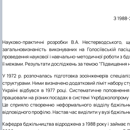
З 1988-
Науково-практичні розробки В.А. Нестерводського, 
загальновизнаність виконуваних на Голосіївській пасі
проведення наукової і навчально-методичної роботи з бдж
її межами. Результати досліджень за темою "Підвищення н
У 1972 р. розпочалась підготовка зооінженерів спеціал
структурами. Ними визначено додатковий ліміт набору студ
Україні відбувся в 1977 році. Систематичне поповнення
працювали на різних посадах в системі Укрбджолопрому (в
Це сприяло створенню неформального відділу бджільниц
відповідного профілю. Настав час виділити у вузі бджільн
Кафедра бджільництва відроджена з 1988 року і займає пр