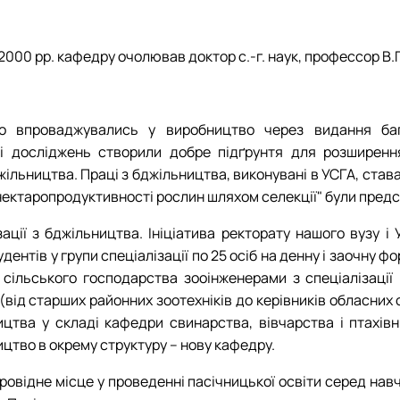
2000 рр. кафедру очолював доктор с.-г. наук, профессор В.
що впроваджувались у виробництво через видання баг
ці досліджень створили добре підґрунтя для розширення 
ільництва. Праці з бджільництва, виконувані в УСГА, става
ектаропродуктивності рослин шляхом селекції" були предст
ізації з бджільництва. Ініціатива ректорату нашого вузу
ентів у групи спеціалізації по 25 осіб на денну і заочну ф
 сільського господарства зооінженерами з спеціалізації
ід старших районних зоотехніків до керівників обласних с
тва у складі кафедри свинарства, вівчарства і птахівн
ицтво в окрему структуру – нову кафедру.
овідне місце у проведенні пасічницької освіти серед навч