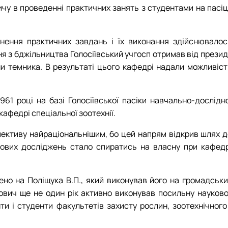
у в проведенні практичних занять з студентами на пасіці
нення практичних завдань і їх виконання здійснювалос
я з бджільництва Голосіївський учгосп отримав від презид
ни темника. В результаті цього кафедрі надали можливіст
1 році на базі Голосіївської пасіки навчально-дослідно
кафедрі спеціальної зоотехнії.
пективу найраціональнішим, бо цей напрям відкрив шлях д
кових досліджень стало спиратись на власну при кафедр
но на Поліщука В.П., який виконував його на громадськи
ович ще не один рік активно виконував посильну науково
и і студенти факультетів захисту рослин, зоотехнічного 