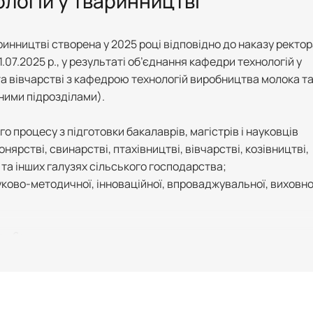
логій у тваринництві
инництві створена у 2025 році відповідно до наказу ректор
.07.2025 р., у результаті об’єднання кафедри технологій у
та вівчарстві з кафедрою технологій виробництва молока т
рними підрозділами).
о процесу з підготовки бакалаврів, магістрів і науковців
онярстві, свинарстві, птахівництві, вівчарстві, козівництві,
і та інших галузях сільського господарства;
уково-методичної, інноваційної, впроваджувальної, виховно
 – 6;
– 12;
 7;