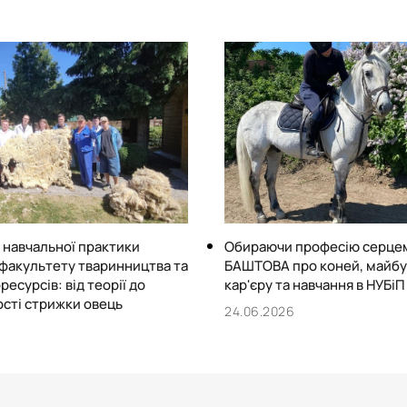
- лаборанти – 3;
- майстри виробничого на
- робітники по догляду за
- ветеринарний лікар – 1.
 навчальної практики
Обираючи професію серцем
 факультету тваринництва та
БАШТОВА про коней, майб
ресурсів: від теорії до
кар'єру та навчання в НУБіП
сті стрижки овець
24.06.2026