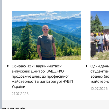
Обираю Н2 «Тваринництво»:
Один день
випускник Дмитро ІВАЩЕНКО
студентів
продовжує шлях до професійної
водних біо
майстерності в магістратурі НУБіП
майстерно
України
10.07.2026
21.07.2026