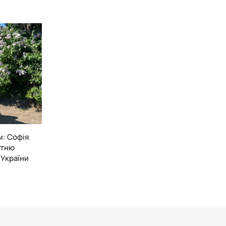
вчання – 2;
 тваринами – 2;
: Софія
утню
 України