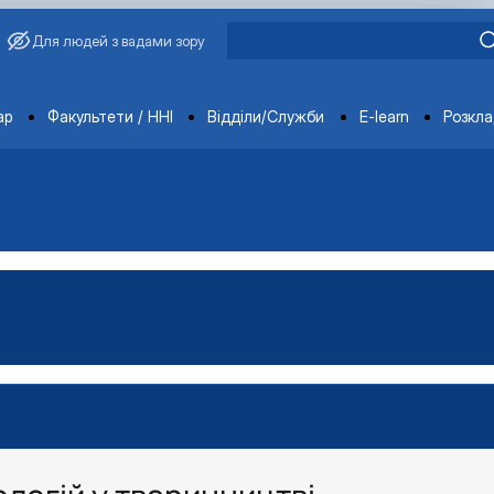
Для людей з вадами зору
ments
ар
Факультети / ННІ
Відділи/Служби
E-learn
Розкл