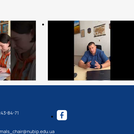
243-84-71
mals_chair@nubip.edu.ua