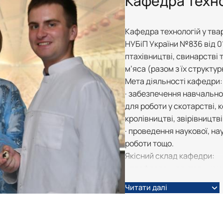
Кафедра техно
Кафедра технологій у твар
НУБіП України №836 від 01
птахівництві, свинарстві 
м’яса (разом з їх структу
Мета діяльності кафедри:
· забезпечення навчальног
для роботи у скотарстві, к
кролівництві, звірівництв
· проведення наукової, на
роботи тощо.
Якісний склад кафедри:
- професори, доктори наук
- кандидати наук, доценти 
Читати далі
- старший викладач – 1;
- завідувачі лабораторій –
- старші лаборанти – 14;