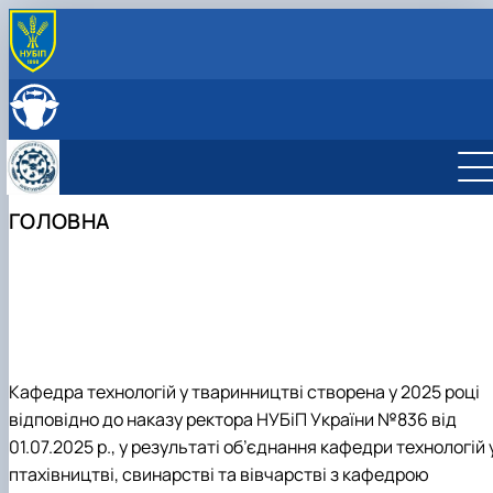
ПРО КАФЕДРУ
Головна
СКЛАД КАФЕДРИ
Історія кафедри
ОСВІТНЯ ДІЯЛЬНІСТЬ
Навчально-науково-виробничі лабораторії
Навчальна робота
НАУКОВА ДІЯЛЬНІСТЬ
Співпраця з роботодавцями
Навчальні лабораторії
Наукова робота
МІЖНАРОДНА ДІЯЛЬНІСТЬ
ГОЛОВНА
Відеотур кафедрою
Сертифікатні курси
Дорадча діяльність
Фотогалерея
Наукові гуртки
Робочі програми
Підготовка аспірантів та докторантів
Практика студентів
Наукові здобутки кафедри
Кафедра технологій у тваринництві створена у 2025 році
відповідно до наказу ректора НУБіП України №836 від
01.07.2025 р., у результаті об’єднання кафедри технологій 
птахівництві, свинарстві та вівчарстві з кафедрою