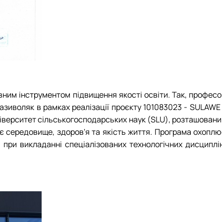
вним інструментом підвищення якості освіти. Так, професо
Базиволяк в рамках реалізації проєкту 101083023 - SULAWE
іверситет сільськогосподарських наук (SLU), розташовани
нє середовище, здоров'я та якість життя. Програма охоплю
і при викладанні спеціалізованих технологічних дисциплін