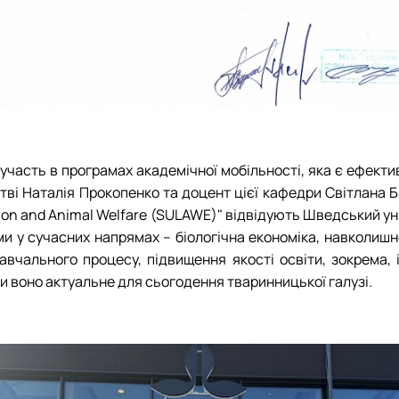
участь в програмах академічної мобільності, яка є ефекти
стві Наталія Прокопенко та доцент цієї кафедри Світлана 
on and Animal Welfare (SULAWE)" відвідують Шведський ун
ами у сучасних напрямах – біологічна економіка, навколиш
авчального процесу, підвищення якості освіти, зокрема, 
и воно актуальне для сьогодення тваринницької галузі.