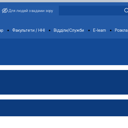
Для людей з вадами зору
ments
ар
Факультети / ННІ
Відділи/Служби
E-learn
Розкл