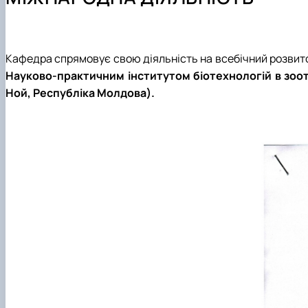
Навчально-науково-виробничі лабораторії
Сертифікатні курси
Наукові гуртки
Співпраця з роботодавцями
Фотогалерея
Підготовка аспірантів та докторантів
Відеотур кафедрою
Робочі програми
Наукові здобутки кафедри
Практика студентів
Кафедра спрямовує свою діяльність на всебічний розвито
Науково-практичним інститутом біотехнологій в зоот
Ной, Республіка Молдова).