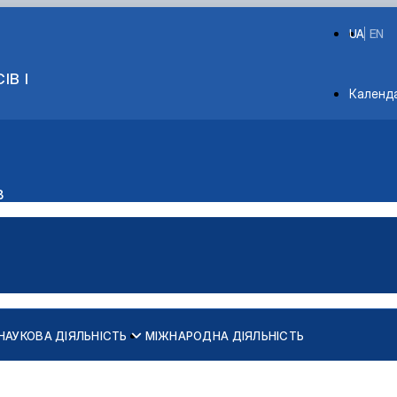
UA
EN
ІВ І
Depart
Календ
в
НАУКОВА ДІЯЛЬНІСТЬ
МІЖНАРОДНА ДІЯЛЬНІСТЬ