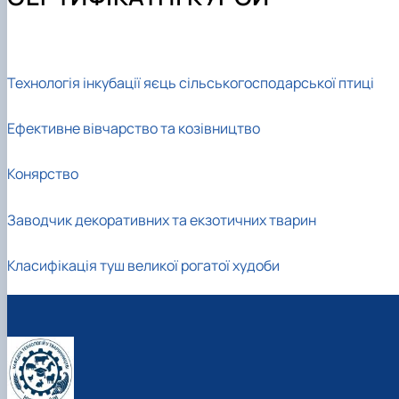
Навчально-науково-виробничі лабораторії
Сертифікатні курси
Наукові гуртки
Співпраця з роботодавцями
Фотогалерея
Підготовка аспірантів та докторантів
Відеотур кафедрою
Робочі програми
Наукові здобутки кафедри
Практика студентів
Технологія інкубації яєць сільськогосподарської птиці
Ефективне вівчарство та козівництво
Конярство
Заводчик декоративних та екзотичних тварин
Класифікація туш великої рогатої худоби