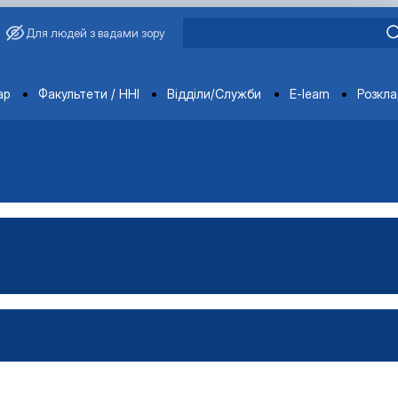
Для людей з вадами зору
ments
ар
Факультети / ННІ
Відділи/Служби
E-learn
Розкл