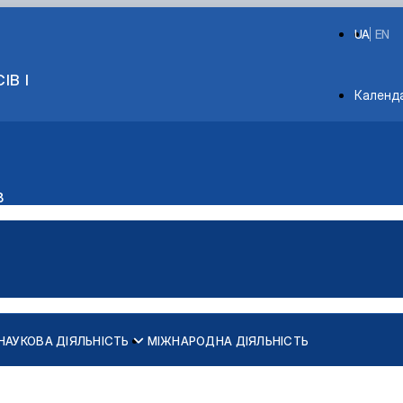
UA
EN
ІВ І
Depart
Календ
в
НАУКОВА ДІЯЛЬНІСТЬ
МІЖНАРОДНА ДІЯЛЬНІСТЬ