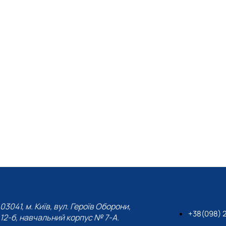
03041, м. Київ, вул. Героїв Оборони,
+38(098) 
12-б, навчальний корпус № 7-А.