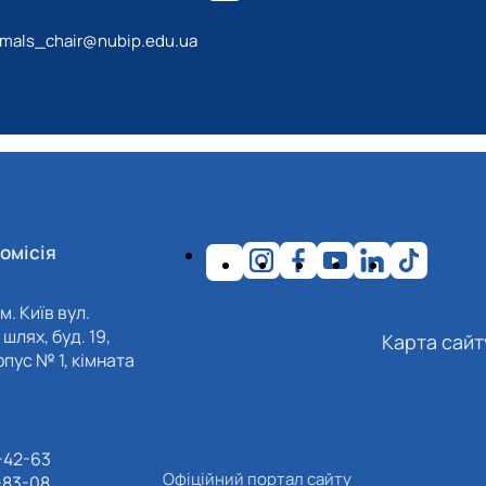
mals_chair@nubip.edu.ua
омісія
м. Київ вул.
шлях, буд. 19,
Карта сайт
пус № 1, кімната
-42-63
Офіційний портал сайту
-83-08