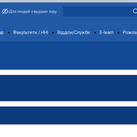
Для людей з вадами зору
ments
ар
Факультети / ННІ
Відділи/Служби
E-learn
Розкл