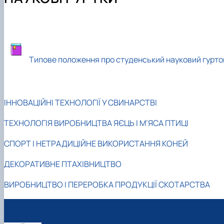
Навчально-науково-виробничі лабораторії
Сертифікатні курси
Наукові гуртки
Співпраця з роботодавцями
Фотогалерея
Підготовка аспірантів та докторантів
Відеотур кафедрою
Робочі програми
Наукові здобутки кафедри
Практика студентів
Типове положення про студенський науковий гурто
ІННОВАЦІЙНІ ТЕХНОЛОГІЇ У СВИНАРСТВІ
ТЕХНОЛОГІЯ ВИРОБНИЦТВА ЯЄЦЬ І М’ЯСА ПТИЦІ
СПОРТ І НЕТРАДИЦІЙНЕ ВИКОРИСТАННЯ КОНЕЙ
ДЕКОРАТИВНЕ ПТАХІВНИЦТВО
ВИРОБНИЦТВО І ПЕРЕРОБКА ПРОДУКЦІЇ СКОТАРСТВА