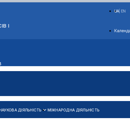
UA
EN
ІВ І
Depart
Календ
в
НАУКОВА ДІЯЛЬНІСТЬ
МІЖНАРОДНА ДІЯЛЬНІСТЬ