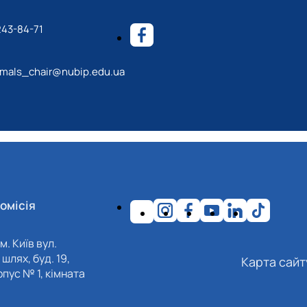
243-84-71
mals_chair@nubip.edu.ua
омісія
м. Київ вул.
шлях, буд. 19,
Карта сайт
пус № 1, кімната