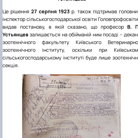
Це рішення
27 серпня 1923
р. також підтримав головни
інспектор сільськогосподарської освіти Головпрофосвіти 
видав постанову, в якій сказано, що професор
В. П
Устьянцев
залишається на обійманій ним посаді – декан
зоотехнічного факультету Київського Ветеринарно
зоотехнічного інституту, оскільки при Київськом
сільськогосподарському інституті буде лише зоотехнічн
секція.