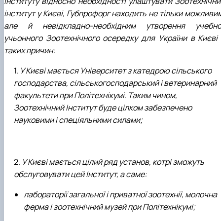
Інституту відносно необхідності улаштувати Зоотехнічни
інститут у Києві, Губпрофорг находить не тільки можливи
але й невідкладно-необхідним утворення учебно
учьонного Зоотехнічного осередку для України в Києві 
таких причин:
У Києві мається Університет з катедрою сільського
господарства, сільськогосподарський і ветеринарний
факультети при Політехнікумі. Таким чином,
Зоотехнічний Інститут буде цілком забезпечено
науковими і спеціяльними силами;
У Києві мається цілий ряд установ, котрі зможуть
обслуговувати цей Інститут, а саме:
лабораторії загальної і приватної зоотехнії, молочна
ферма і зоотехнічний музей при Політехнікумі;