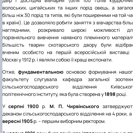
двір і дослідна вівчарня (біля 100 голів курдючних
волоських, цигайських та інших порід овець, а загало
більш ніж 30 порід та типів, які були поширеними на той ч
в країні). Це дозволяло робити заняття з вівчарства біл
наглядними, розкривало широкі можливості дл
порівняльного вивчення наявного племінного матеріалу
Більшість тварин скотарського двору були відібран
вченим особисто на першій всеросійській виставці 
Москві у 1912 р. і являли собою її кращі експонати.
Отже,
фундаментальною
основою формування нашог
факультету слугувала кафедра загальної зоотехні
сільськогосподарського відділення Київськог
політехнічного інституту, яка була створена у
1898
році.
У
серпні
1900
р.
М. П. Чирвінського
затверджуют
деканом сільськогосподарського відділення на 4 роки, а 
вересні
1905
р. – першим виборним ректором.