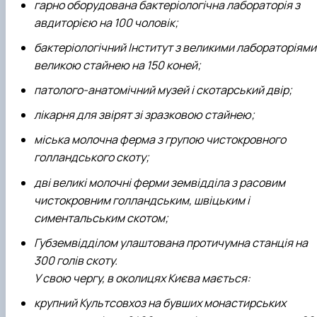
гарно оборудована бактеріологічна лабораторія з
авдиторією на 100 чоловік;
бактеріологічний Інститут з великими лабораторіями 
великою стайнею на 150 коней;
патолого-анатомічний музей і скотарський двір;
лікарня для звірят зі зразковою стайнею;
міська молочна ферма з групою чистокровного
голландського скоту;
дві великі молочні ферми земвідділа з расовим
чистокровним голландським, швіцьким і
симентальським скотом;
Губземвідділом улаштована протичумна станція на
300 голів скоту.
У свою чергу, в околицях Києва мається:
крупний Культсовхоз на бувших монастирських