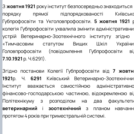
З
жовтня 1921
року інститут безпосередньо знаходиться 
порядку прямої підпорядкованості Київсько
Губпрофосвіти та Укголовпрофосвіти.
5 жовтня 1921
р
колегія Губпрофосвіти ухвалила змінити адміністративни
устрій Ветеринарно-Зоотехнічного інституту згідно 
«Тимчасовим статутом Вищих Шкіл України
Головпрофосвіти (повідомлення Губпрофосвіти ві
7.10.1921
р. Ч.6291).
Згідно постанови Колегії Губпрофосвіти від
7 жовтн
1921
р. Ч.
6291
Київський Ветеринарно-Зоотехнічни
Інститут вважається самостійною адміністративно
фінансово-господарською частиною, відокремленою ві
Політехнікуму з розподілом на два факультети
ветеринарний
і
зоотехнічний
з планом навчанн
протягом 4 років при триместральній системі.