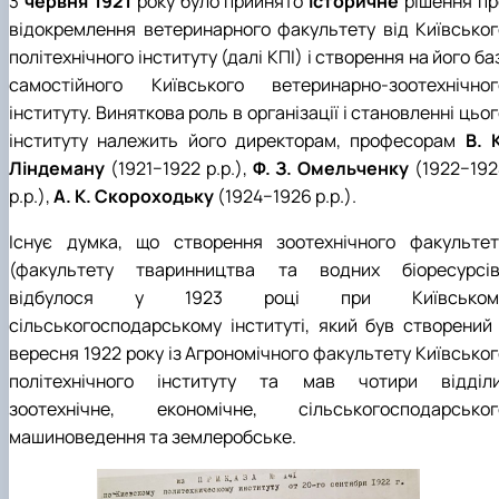
3
червня
1921
року було прийнято
історичне
рішення пр
відокремлення ветеринарного факультету від Київськог
політехнічного інституту (далі КПІ) і створення на його ба
самостійного Київського ветеринарно-зоотехнічног
інституту. Виняткова роль в організації і становленні цьо
інституту належить його директорам, професорам
В. 
Ліндеману
(1921−1922 р.р.),
Ф. З. Омельченку
(1922−192
р.р.),
А. К. Скороходьку
(1924−1926 р.р.).
Існує думка, що створення зоотехнічного факультет
(факультету тваринництва та водних біоресурсів
відбулося у 1923 році при Київськом
сільськогосподарському інституті, який був створений 
вересня 1922 року із Агрономічного факультету Київськог
політехнічного інституту та мав чотири відділи
зоотехнічне, економічне, сільськогосподарськог
машиноведення та землеробське.