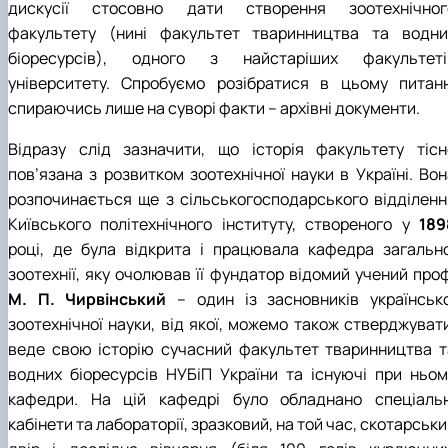
дискусії стосовно дати створення зоотехнічног
факультету (нині факультет тваринництва та водни
біоресурсів), одного з найстаріших факультеті
університету. Спробуємо розібратися в цьому питанн
спираючись лише на суворі факти – архівні документи.
Відразу слід зазначити, що історія факультету тісн
пов’язана з розвитком зоотехнічної науки в Україні. Вон
розпочинається ще з сільськогосподарського відділенн
Київського політехнічного інституту, створеного у
189
році, де була відкрита і працювала кафедра загально
зоотехнії, яку очолював її фундатор відомий учений проф
М. П. Чирвінський
– один із засновників українсько
зоотехнічної науки, від якої, можемо також стверджувати
веде свою історію сучасний факультет тваринництва т
водних біоресурсів НУБіП України та існуючі при ньом
кафедри. На цій кафедрі було обладнано спеціальн
кабінети та лабораторії, зразковий, на той час, скотарськ