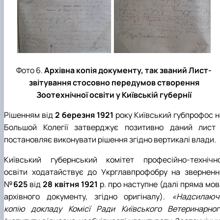
Фото 6.
Архівна копія документу, так званий Лист-
звітування стосовно передумов створення
Зоотехнічної освіти у Київській губернії
Рішенням від
2 березня 1921
року Київський губпрофос н
Большой Колегії затверджує позитивно даний лист 
постановляє виконувати рішення згідно вертикалі влади.
Київський губернський комітет професійно-технічно
освіти ходатайствує до Укрглавпрофобру на зверненн
№
625
від
28 квітня 1921
р. про наступне (далі пряма мов
архівного документу, згідно оригіналу).
«Надсилаюч
копію докладу Комісї Ради Київського Ветеринарног