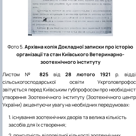
Фото 5.
Архівна копія Докладної записки про історію
організації та стан Київського Ветеринарно-
зоотехнічного інституту
Листом №
825
від
28 лютого 1921
р. відді
сільськогосподарської освіти Укрголовпрофос
звітується перед Київським губпрофосом про необхідніст
утворення Зоотехнічного інституту (Зоотехнічного центр
України) акцентуючи увагу на необхідних передумовах:
існування зоотехнічних дворів та велика кількість
засобів для їх створення;
присутність відповідної кількості зоотехнічних