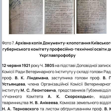
Фото 7.
Архівна копія Документу-клопотання Київськог
губернського комітету професійно-технічної освіти д
Укрглавпрофобру
12 червня 1921
року Ч.
3805
на підставі Доповідної запис
Комісії Ради Ветеринарного Інституту у складі голови Ра
проф.
В. К. Ліндемана
, заступника голови проф.
В. П
Устьянцева
, члена Організаційної Комісії Ветеринарног
інституту
М. С. Леонтовича
, представників Губземвідді
«Учонного Комітета
А. К. Скороходько
», відділ
тваринництва
Н. В. Анікеева
, Комхоза земельного відді
Н. А. Терновского
та листом обґрунтуванням проф.
В. 