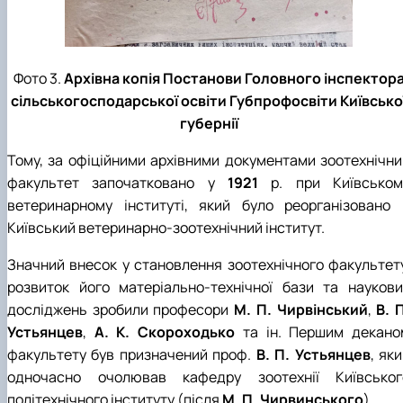
Фото 3.
Архівна копія Постанови Головного інспектор
сільськогосподарської освіти Губпрофосвіти Київсько
губернії
Тому, за офіційними архівними документами зоотехнічни
факультет започатковано у
1921
р. при Київськом
ветеринарному інституті, який було реорганізовано 
Київський ветеринарно-зоотехнічний інститут.
Значний внесок у становлення зоотехнічного факультету
розвиток його матеріально-технічної бази та наукови
досліджень зробили професори
М. П. Чирвінський
,
В. 
Устьянцев
,
А. К. Скороходько
та ін. Першим декано
факультету був призначений проф.
В. П. Устьянцев
, як
одночасно очолював кафедру зоотехнії Київськог
політехнічного інституту (після
М. П. Чирвинського
).