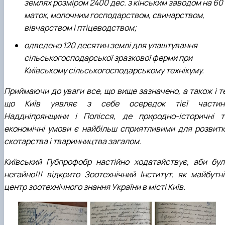
землях розміром 2400 дес. з кінським заводом на 60
маток, молочним господарством, свинарством,
вівчарством і птіцеводством;
одведено 120 десятин землі для улаштування
сільськогосподарської зразкової ферми при
Київському сільськогосподарському технікуму.
Приймаючи до уваги все, що вище зазначено, а також і те
що Київ уявляє з себе осередок тієї частин
Наддніпрянщини і Полісся, де природно-історичні т
економічні умови є найбільш сприятливими для розвитк
скотарства і тваринництва загалом.
Київський Губпрофобр настійно ходатайствує, аби бул
негайно!!! відкрито Зоотехнічний Інститут, як майбутні
центр зоотехнічного знання України в місті Київ.