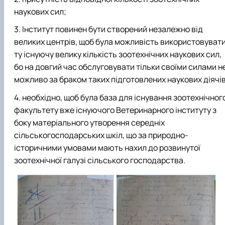
наукових сил;
Інститут повинен бути створений незалежно від
великих центрів, щоб була можливість використовуват
ту існуючу велику кількість зоотехнічних наукових сил,
бо на довгий час обслуговувати тільки своїми силами н
можливо за браком таких підготовлених наукових діячів
необхідно, щоб була база для існування зоотехнічног
факультету вже існуючого Ветеринарного інституту з
боку матеріального утворення середніх
сільськогосподарських шкіл, що за природно-
історичними умовами мають нахил до розвинутої
зоотехнічної галузі сільського господарства.