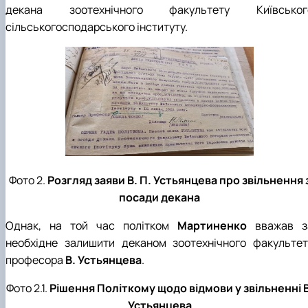
декана зоотехнічного факультету Київськог
сільськогосподарського інституту.
Фото 2.
Розгляд заяви В. П. Устьянцева про звільнення 
посади декана
Однак, на той час політком
Мартиненко
вважав з
необхідне залишити деканом зоотехнічного факультет
професора
В. Устьянцева
.
Фото 2.1.
Рішення Політкому щодо відмови у звільненні В
Устьянцева