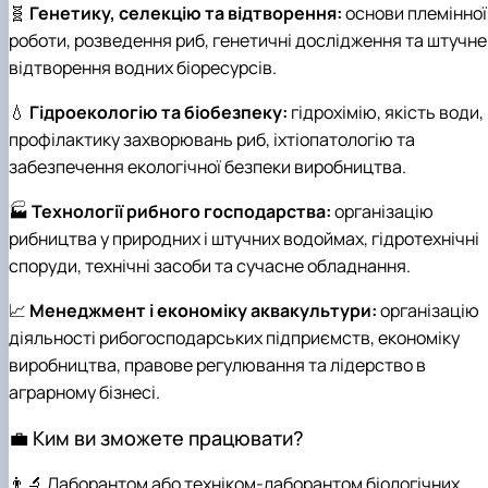
🧬
Генетику, селекцію та відтворення:
основи племінної
роботи, розведення риб, генетичні дослідження та штучне
відтворення водних біоресурсів.
💧
Гідроекологію та біобезпеку:
гідрохімію, якість води,
профілактику захворювань риб, іхтіопатологію та
забезпечення екологічної безпеки виробництва.
🏭
Технології рибного господарства:
організацію
рибництва у природних і штучних водоймах, гідротехнічні
споруди, технічні засоби та сучасне обладнання.
📈
Менеджмент і економіку аквакультури:
організацію
діяльності рибогосподарських підприємств, економіку
виробництва, правове регулювання та лідерство в
аграрному бізнесі.
💼 Ким ви зможете працювати?
👨‍🔬 Лаборантом або техніком-лаборантом біологічних