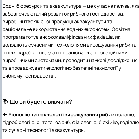
Водні біоресурси та аквакультура — це сучасна галузь, як
забезпечує сталий розвиток рибного господарства,
виробництво якісної продукції аквакультури та
раціональне використання водних екосистем. Освітня
програма готує висококваліфікованих фахівців, які
володіють сучасними технологіями вирощування риби та
інших гідробіонтів, здатні працювати з інноваційними
виробничими системами, проводити наукові дослідження
та впроваджувати екологічно безпечні технології у
рибному господарстві.
📚 Що ви будете вивчати?
🐠
Біологію та технології вирощування риб:
іхтіологію,
гідробіологію, онтогенез риб, фізіологію, біохімію, годівлю
та сучасні технології аквакультури.