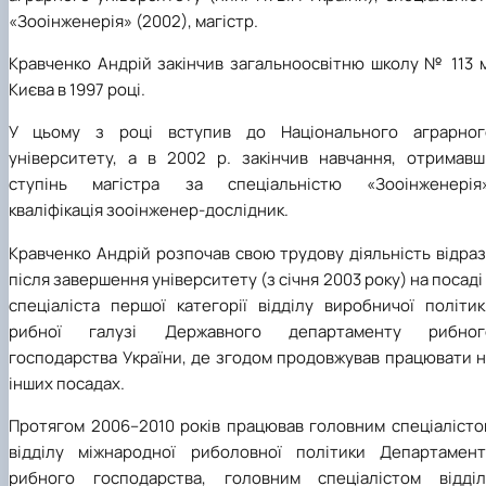
«Зооінженерія» (2002), магістр.
Кравченко Андрій закінчив загальноосвітню школу № 113 м
Києва в 1997 році.
У цьому з році вступив до
Національного аграрног
університету, а в 2002 р. закінчив навчання, отримавш
ступінь магістра за спеціальністю «Зооінженерія»
кваліфікація зооінженер-дослідник.
Кравченко Андрій розпочав свою трудову діяльність відра
після завершення університету (з січня 2003 року) на посаді
спеціаліста першої категорії відділу виробничої політик
рибної галузі Державного департаменту рибног
господарства України, де згодом продовжував працювати н
інших посадах.
Протягом 2006–2010 років працював головним спеціалісто
відділу міжнародної риболовної політики Департамент
рибного господарства, головним спеціалістом відділ