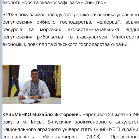
екології моря та океанографії за сумісництвом.
З 2025 року займає посаду заступника начальника управлін
регулювання рибного господарства, меліорації, водни
ресурсів та морських екосистем-начальника відділ
регулювання рибальства та аквакультури Міністерств
економіки, довкілля та сільського господарства України.
КУЗЬМЕНКО Михайло Вікторович.
Народився 23 жовтня 198
року в м. Києві. Випускник зооінженерного факультет
Національного аграрного університету (нині НУБіП України
спеціальність «Зооінженерія» (2003). Професіонал