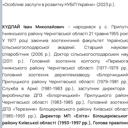
«Особливі заслуги в розвитку НУБіП України» (2023 р.).
КУДЛАЙ Іван Миколайович
– народився у с. Припутн
Ічнянського району Чернігівської області 21 травня 1955 рок
У 1977 році закінчив зоотехнічний факультет Українсько
сільськогосподарської академії. Старший наукови
співробітник (2006 р.). Доктор сільськогосподарських на
(2011 р.). Головний зоотехнік колгоспу «Перемога
Ічнянського району Чернігівської області (1977–1979 рр.
Головний зоотехнік держплемзаводу «Білорічицький
Прилуцького району Чернігівської області (1979–1981 рр.
Служба в Армії (1981-1983 рр.), заступник директора 
виробництва ДПЗ «Білорічицький» Прилуцького район
Чернігівської області (1983–1985 рр.), Головний зоотехн
ДПЗ «Терезине» Білоцерківського району Київської област
(1985–1993 рр.),
Директор МП «Еліта» Білоцерківськог
району Київської області (1993–1997 рр.), Голова правлін