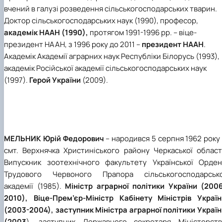
вчений в галузі розведення сільськогосподарських тварин.
Доктор сільськогосподарських наук (1990), професор,
академік НААН (1990),
протягом 1991-1996 рр. – віце-
президент НААН, з 1996 року до 2011 –
президент НААН
.
Академік Академії аграрних наук Республіки Білорусь (1993),
академік Російської академії сільськогосподарських наук
(1997).
Герой України
(2009).
МЕЛЬНИК Юрій Федорович
– народився 5 серпня 1962 року
смт. Верхнячка Христиніського району Черкаської області
Випускник зоотехнічного факультету Української Орден
Трудового Червоного Прапора сільськогосподарсько
академії (1985).
Міністр аграрної політики України (2006
2010), Віце-Прем’єр-Міністр Кабінету Міністрів Україн
(2003-2004), заступник Міністра аграрної політики Украї
(2003
), заступник Державного секретаря Міністерств