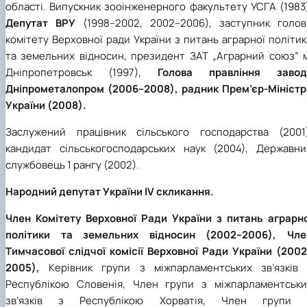
області. Випускник зооінженерного факультету УСГА (1983
Депутат ВРУ
(1998–2002, 2002–2006), заступник голов
комітету Верховної ради України з питань аграрної політи
та земельних відносин, президент ЗАТ „Аграрний союз” м
Дніпропетровськ (1997),
Голова правління завод
Дніпрометалопром (2006–2008), радник Прем’єр-Міністр
України (2008).
Заслужений працівник сільського господарства (2001)
кандидат сільськогосподарських наук (2004), Державни
службовець 1 рангу (2002).
Народний депутат України IV скликання.
Член Комітету Верховної Ради України з питань аграрно
політики та земельних відносин (2002–2006), Чле
Тимчасової слідчої комісії Верховної Ради України (2002
2005),
Керівник групи з міжпарламентських зв’язків 
Республікою Словенія, Член групи з міжпарламентськи
зв’язків з Республікою Хорватія, Член групи 