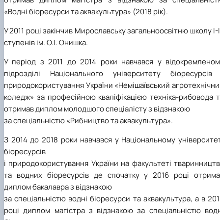
«Водні біоресурси та аквакультура» (2018 рік).
У 2011 році закінчив Мирославську загальноосвітню школу І-І
ступенів ім. О.І. Онишка.
У період з 2011 до 2014 роки навчався у відокремленом
підрозділі Національного університету біоресурсів 
природокористування України «Немішаївський агротехнічни
коледж» за професійною кваліфікацією техніка-рибовода т
отримав диплом молодшого спеціалісту з відзнакою
за спеціальністю «Рибництво та аквакультура».
З 2014 до 2018 роки навчався у Національному університе
біоресурсів
і природокористування України на факультеті тваринництв
та водних біоресурсів де спочатку у 2016 році отрима
диплом бакалавра з відзнакою
за спеціальністю водні біоресурси та аквакультура, а в 20
році диплом магістра з відзнакою за спеціальністю водн