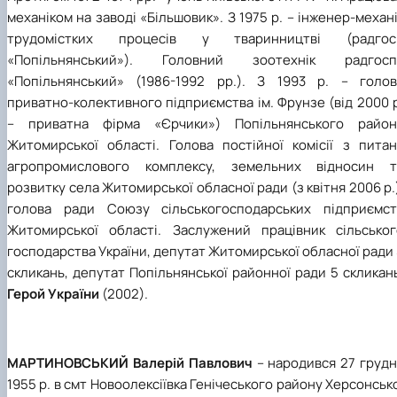
механіком на заводі «Більшовик». З 1975 р. – інженер-механ
трудомістких процесів у тваринництві (радгос
«Попільнянський»). Головний зоотехнік радгосп
«Попільнянський» (1986-1992 рр.). З 1993 р. – голов
приватно-колективного підприємства ім. Фрунзе (від 2000 
– приватна фірма «Єрчики») Попільнянського район
Житомирської області. Голова постійної комісії з питан
агропромислового комплексу, земельних відносин т
розвитку села Житомирської обласної ради (з квітня 2006 р.
голова ради Союзу сільськогосподарських підприємст
Житомирської області. Заслужений працівник сільськог
господарства України, депутат Житомирської обласної ради
скликань, депутат Попільнянської районної ради 5 скликан
Герой України
(2002).
МАРТИНОВСЬКИЙ Валерій Павлович
– народився 27 грудн
1955 р. в смт Новоолексіївка Генічеського району Херсонськ