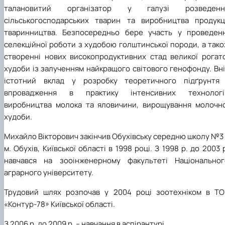
талановитий організатор у галузі розведенн
сільськогосподарських тварин та виробництва продукці
тваринництва.
Безпосередньо бере участь у проведенн
селекційної роботи з худобою голштинської породи, а так
створенні нових високопродуктивних стад великої рогато
худоби із залученням найкращого світового генофонду. Вн
істотний вклад у розробку теоретичного підґрунтя 
впровадження в практику інтенсивних технологі
виробництва молока та яловичини, вирощування молочно
худоби.
Михайло Вікторович закінчив Обухівську середню школу №3
м. Обухів, Київської області в 1998 році. З 1998 р. до 2003 
навчався на зооінженерному факультеті Національног
аграрного університету.
Трудовий шлях розпочав у 2004 році зоотехніком в ТО
«Контур-78» Київської області.
З 2006 р. до 2009 р. – навчання в аспірантурі.