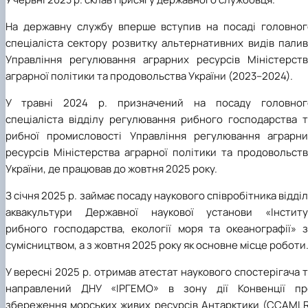
На державну службу вперше вступив на посаді головног
спеціаліста сектору розвитку альтернативних видів палив
Управління регулювання аграрних ресурсів Міністерств
аграрної політики та продовольства України (2023–2024).
У травні 2024 р. призначений на посаду головног
спеціаліста відділу регулювання рибного господарства т
рибної промисловості Управління регулювання аграрни
ресурсів Міністерства аграрної політики та продовольств
України, де працював до жовтня 2025 року.
З січня 2025 р. займає посаду наукового співробітника відді
аквакультури Державної наукової установи «Інститу
рибного господарства, екології моря та океанографії» з
сумісництвом, а з жовтня 2025 року як основне місце роботи
У вересні 2025 р. отримав атестат наукового спостерігача 
направлений ДНУ «ІРГЕМО» в зону дії Конвенції пр
збереження морських живих ресурсів Антарктики (CCAMLR