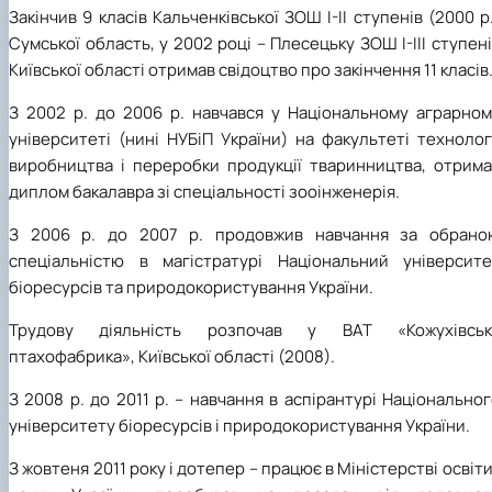
Закінчив 9 класів Кальченківської ЗОШ І-ІІ ступенів (2000 р
Сумської область, у 2002 році – Плесецьку ЗОШ І-ІІІ ступен
Київської області отримав свідоцтво про закінчення 11 класів
З 2002 р. до 2006 р. навчався у Національному аграрном
університеті (нині НУБіП України) на факультеті технолог
виробництва і переробки продукції тваринництва, отрима
диплом бакалавра зі спеціальності зооінженерія.
З 2006 р. до 2007 р. продовжив навчання за обрано
спеціальністю в магістратурі Національний університе
біоресурсів та природокористування України.
Трудову діяльність розпочав у ВАТ «Кожухівськ
птахофабрика», Київської області (2008).
З 2008 р. до 2011 р. – навчання в аспірантурі Національно
університету біоресурсів і природокористування України.
З жовтеня 2011 року і дотепер – працює в Міністерстві освіти