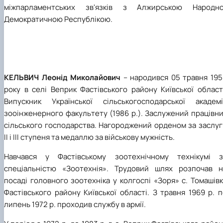
міжпарламентських зв'язків з Алжирською Народно
Демократичною Республікою.
КЕЛЬВИЧ Леонід Миколайович
– народився 05 травня 195
року в селі Веприк Фастівського району Київської област
Випускник Української сільськогосподарської академії
зооінженерного факультету (1986 р.). Заслужений працівн
сільського господарства. Нагороджений орденом за заслуг
ІІ і ІІІ ступеня та медаллю за військову мужність.
Навчався у Фастівському зоотехнічному технікумі з
спеціальністю «Зоотехнія». Трудовий шлях розпочав н
посаді головного зоотехніка у колгоспі «Зоря» с. Томашів
Фастівського району Київської області. З травня 1969 р. 
липень 1972 р. проходив службу в армії.