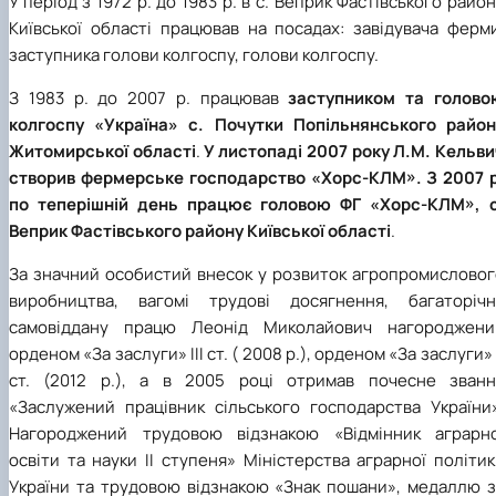
У період з 1972 р. до 1983 р. в с. Веприк Фастівського райо
Київської області працював на посадах: завідувача ферми
заступника голови колгоспу, голови колгоспу.
З 1983 р. до 2007 р. працював
заступником та голово
колгоспу «Україна» с. Почутки Попільнянського район
Житомирської області
.
У листопаді 2007 року Л.М. Кельв
створив фермерське господарство «Хорс-КЛМ». З 2007 р
по теперішній день працює головою ФГ «Хорс-КЛМ», с
Веприк Фастівського району Київської області
.
За значний особистий внесок у розвиток агропромисловог
виробництва, вагомі трудові досягнення, багаторічн
самовіддану працю Леонід Миколайович нагороджени
орденом «За заслуги» ІІІ ст. ( 2008 р.), орденом «За заслуги» 
ст. (2012 р.), а в 2005 році отримав почесне званн
«Заслужений працівник сільського господарства України»
Нагороджений трудовою відзнакою «Відмінник аграрно
освіти та науки ІІ ступеня» Міністерства аграрної політи
України та трудовою відзнакою «Знак пошани», медаллю з