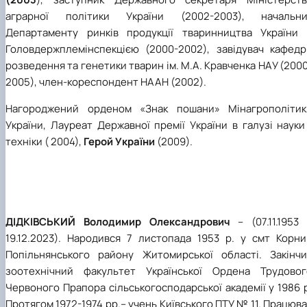
аграрної політики України (2002-2003), начальни
Департаменту ринків продукції тваринництва України 
Головдержплемінспекцією (2000-2002), завідувач кафедр
розведення та генетики тварин ім. М.А. Кравченка НАУ (200
2005), член-кореспондент НААН (2002).
Нагороджений орденом «Знак пошани» Мінагрополітик
України, Лауреат Державної премії України в галузі науки
техніки ( 2004),
Герой України
(2009).
ДІДКІВСЬКИЙ Володимир Олександрович
– (07.11.1953 
19.12.2023). Народився 7 листопада 1953 р. у смт Корни
Попільнянського району Житомирської області. Закінчи
зоотехнічний факультет Української Ордена Трудовог
Червоного Прапора сільськогосподарської академії у 1986 
Протягом 1972-1974 рр.– учень Київського ПТУ № 11. Працюв