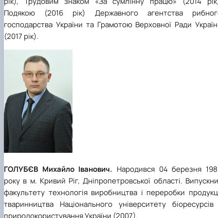
рік), Трудовим знаком «За сумлінну працю» (2014 рік)
Подякою (2016 рік) Державного агентства рибног
господарства України та Грамотою Верховної Ради Україн
(2017 рік).
ГОЛУБЄВ Михайло Іванович.
Народився
04 березня 198
року в м. Кривий Ріг, Дніпропетровської області. Випускн
факультету технологія виробництва і переробки продукці
тваринництва Національного університету біоресурсів 
природокористування України (2007).