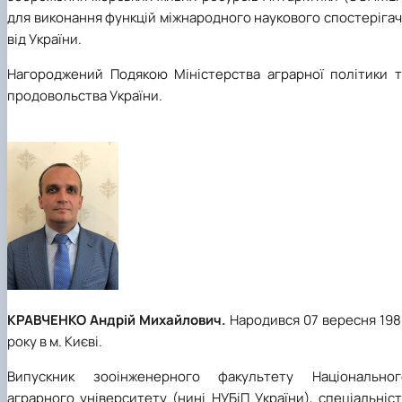
для виконання функцій міжнародного наукового спостеріга
від України.
Нагороджений Подякою Міністерства аграрної політики т
продовольства України.
КРАВЧЕНКО Андрій Михайлович.
Народився 07 вересня 198
року в м. Києві.
Випускник зооінженерного факультету Національног
аграрного університету (нині НУБіП України), спеціальніс