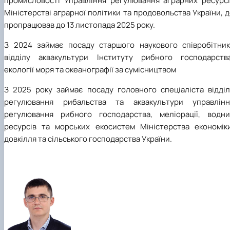
промисловості Управління регулювання аграрних ресурсі
Міністерстві аграрної політики та продовольства України, 
пропрацював до 13 листопада 2025 року.
З 2024 займає посаду старшого наукового співробітник
відділу аквакультури Інституту рибного господарства
екології моря та океанографії за сумісництвом
З 2025 року займає посаду головного спеціаліста відділ
регулювання рибальства та аквакультури управлінн
регулювання рибного господарства, меліорації, водни
ресурсів та морських екосистем Міністерства економіки
довкілля та сільського господарства України.