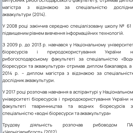
Випускник рибогосподарського факультету, отримав дипло
магістра з відзнакою за спеціальністю дослідни
аквакультури (2014).
У 2008 році закінчив середню спеціалізовану школу № 61 
підвищеним рівнем вивчення інформаційних технологій.
З 2009 р. до 2013 р. навчався у Національному університе
біоресурсів і природокористування України н
рибогосподарському факультеті за спеціальністю «Водн
біоресурси та аквакультура» отримав диплом бакалавра, а
2014 р. – диплом магістра з відзнакою за спеціальніст
дослідник аквакультури.
У 2017 році розпочав навчання в аспірантурі у Національно
університеті біоресурсів і природокористування України 
факультеті тваринництва та водних біоресурсів з
спеціальністю «водні біоресурси та аквакультура»
Трудову діяльність розпочав рибоводом ПА
«Чернігіврибгосп» (2012).