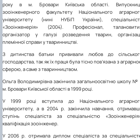
року в м. Бровари Київська області. Випускниц
зооінженерного факультету Національного аграрног
університету (нині НУБіП України), спеціальніст
«Зооінженерія» (2004). Професіонал, талановити
організатор у галузі розведення тварин, організаці
племінної справи у тваринництві.
З дитинства батьки прививали любов до сільськог
господарства, так як їх праця була тісно пов’язана з аграрн
сферою, а саме з тваринництвом.
Ольга Володимирівна закінчила загальноосвітню школу № 
м. Бровари Київської області в 1999 році.
У 1999 році вступила до
Національного аграрног
університету, а в 2004 р. закінчила навчання, отримавш
ступінь спеціаліста за спеціальністю «Зооінженерія»
кваліфікація зооінженер.
У 2006 р. отримала диплом спеціаліста за спеціальніст