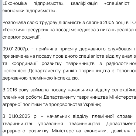
«Економіка підприємств», кваліфікація «спеціаліст 
економіки підприємств».
Розпочала свою трудову діяльність з серпня 2004 році в Т
«Генетичні ресурси» на посаді менеджера з питань реалізац
спермопродукції.
09.01.2007р. – прийняла присягу державного службовця т
призначена на посаду провідного спеціаліста відділу аналі
та координації розвитку тваринництві з радіологічно
інспекцією Департаменту ринків тваринництва з Головно
державною племінною інспекцією.
З 2016 року займала посаду начальника відділу селекційн
племінної роботи Департаменту тваринництва Міністерств
аграрної політики та продовольства України;
З 01.10.2025 р. – начальник відділу племінної справи 
тваринництві управління тваринництва Департамент
аграрного розвитку Міністерства економіки, довкілля т