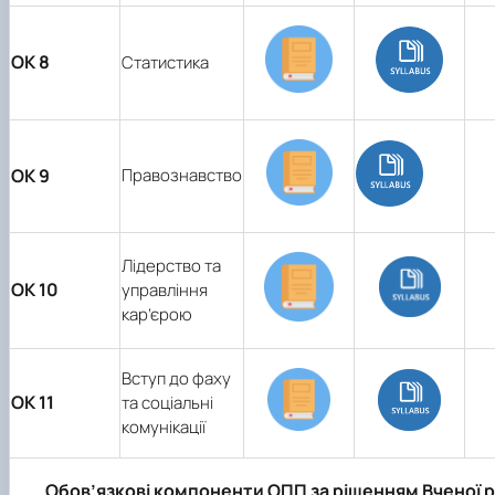
ОК 8
Статистика
ОК 9
Правознавство
Лідерство та
ОК 10
управління
кар’єрою
Вступ до фаху
ОК 11
та соціальні
комунікації
Обов’язкові компоненти ОПП за рішенням Вченої 