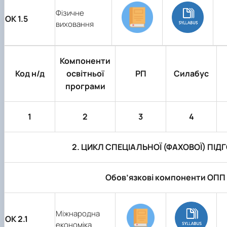
Фізичне
ОК 1.5
виховання
Компоненти
Код н/д
освітньої
РП
Силабус
програми
1
2
3
4
2. ЦИКЛ СПЕЦІАЛЬНОЇ (ФАХОВОЇ) ПІД
Обов’язкові компоненти ОПП
Міжнародна
ОК 2.1
економіка