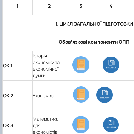
Сторінка аспіранта
1
2
3
4
1. ЦИКЛ ЗАГАЛЬНОЇ ПІДГОТОВКИ
Обов’язкові компоненти ОПП
Історія
економіки та
ОК 1
економічної
думки
ОК 2
Економікс
Математика
ОК 3
для
економістів