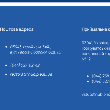
Поштова адреса
Приймальна к
03041, Україна, 
03041, Україна, м. Київ,
Горіхуватський 
вул. Героїв Оборони, буд. 15.
навчальний кор
№ 12.
(044) 527-82-42
rectorat@nubip.edu.ua
(044) 258
(044) 527
vstup@nubip.e