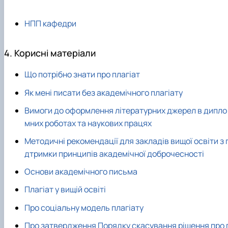
НПП кафедри
4. Корисні матеріали
Що потрібно знати про плагіат
Як мені писати без академічного плагіату
Вимоги до оформлення літературних джерел в дипло
мних роботах та наукових працях
Методичні рекомендації для закладів вищої освіти з 
дтримки принципів академічної доброчесності
Основи академічного письма
Плагіат у вищій освіті
Про соціальну модель плагіату
Про затвердження Порядку скасування рішення про 