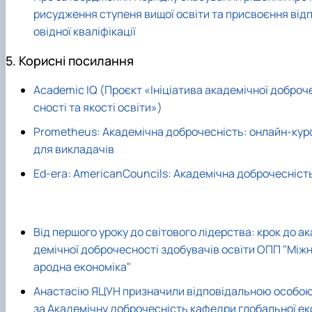
рисудження ступеня вищої освіти та присвоєння від
овідної кваліфікації
5. Корисні посилання
Academic IQ (Проєкт «Ініціатива академічної доброч
сності та якості освіти»)
Prometheus: Академічна доброчесність: онлайн-кур
для викладачів
Ed-era: AmericanCouncils: Академічна доброчесніст
Від першого уроку до світового лідерства: крок до ак
демічної доброчесності здобувачів освіти ОПП "Між
ародна економіка"
Анастасію ЯЦУН призначили відповідальною особо
за Академічну доброчесність кафедри глобальної ек