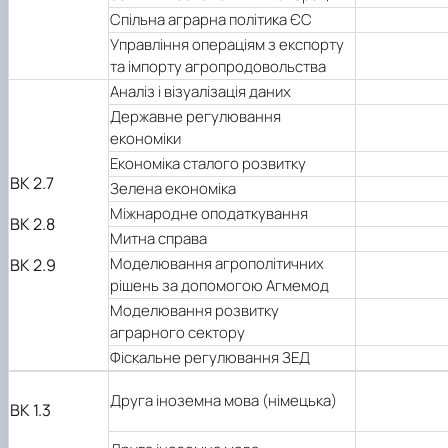
Спільна аграрна політика ЄС
Управління операціям з експорту
та імпорту агропродовольства
Аналіз і візуалізація даних
Державне регулювання
економіки
Економіка сталого розвитку
ВК 2.7
Зелена економіка
Міжнародне оподаткування
ВК 2.8
Митна справа
Моделювання агрополітичних
ВК 2.9
рішень за допомогою Агмемод
Моделювання розвитку
аграрного сектору
Фіскальне регулювання ЗЕД
Друга іноземна мова (німецька)
ВК 1.3