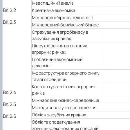
Інвестиційний аналіз
Сторінка аспіранта
ВК 2.2
Креативна економіка
Міжнародні біржові технології
ВК 2.3
Міжнародний банківський бізнес
Страхування агробізнесу в
зарубіжних країнах
Ціноутворення на світових
аграрних ринках
Глобальний економічний
декаплінг
Інфраструктура аграрного ринку
та арготрейдери
Кон’юнктура світових аграрних
ВК 2.4
ринків
Міжнародне бізнес-середовище
ВК 2.5
Методи аналізу та дослідження
Облік в зарубіжних країнах
ВК 2.6
Облік та оподаткування
зовнішньоекономічних операцій