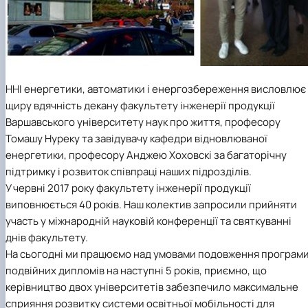
ННІ енергетики, автоматики і енергозбереження висловлює
щиру вдячність декану факультету інженерії продукції
Варшавського університету наук про життя, професору
Томашу Нуреку та завідувачу кафедри відновлюваної
енергетики, професору Анджею Хоховскі за багаторічну
підтримку і розвиток співпраці наших підрозділів.
У червні 2017 року факультету інженерії продукції
виповнюється 40 років. Наш колектив запросили прийняти
участь у міжнародній науковій конференції та святкуванні
днів факультету.
На сьогодні ми працюємо над умовами подовження програм
подвійних дипломів на наступні 5 років, приємно, що
керівництво двох університетів забезпечило максимальне
сприяння розвитку системи освітньої мобільності для