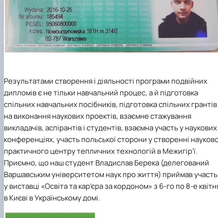
Результатами створення і діяльності програми подвійних
дипломів є не тільки навчальний процес, а й підготовка
спільних навчальних посібників, підготовка спільних грантів
на виконання наукових проектів, взаємне стажування
викладачів, аспірантів і студентів, взаємна участь у наукових
конференціях, участь польської сторони у створенні науков
практичного центру тепличних технологій в Межигір’ї.
Приємно, що наш студент Владислав Берека (делегований
Варшавським університетом наук про життя) приймав участь
у виставці «Освіта та кар’єра за кордоном» з 6-го по 8-е квітн
в Києві в Українському домі.