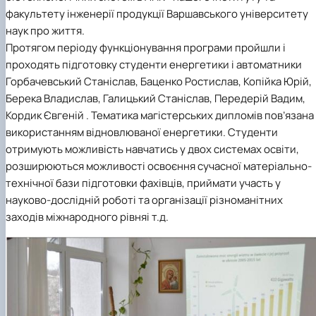
Новини
факультету інженерії продукції Варшавського університету
наук про життя.
Протягом періоду функціонування програми пройшли і
проходять підготовку студенти енергетики і автоматники
Горбачевський Станіслав, Баценко Ростислав, Копійка Юрій,
Берека Владислав, Галицький Станіслав, Передерій Вадим,
Кордик Євгеній . Тематика магістерських дипломів пов’язана
використанням відновлюваної енергетики. Студенти
отримують можливість навчатись у двох системах освіти,
розширюються можливості освоєння сучасної матеріально-
технічної бази підготовки фахівців, приймати участь у
науково-дослідній роботі та організації різноманітних
заходів міжнародного рівняі т.д.