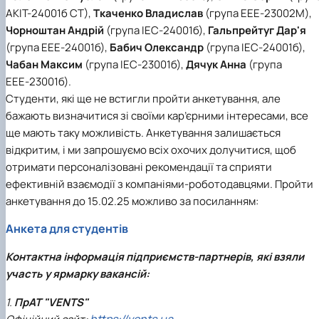
АКІТ-24001б СТ),
Ткаченко Владислав
(група ЕЕЕ-23002М),
Чорноштан Андрій
(група ІЕС-24001б),
Гальпрейтуг Дар'я
(група ЕЕЕ-24001б),
Бабич Олександр
(група ІЕС-24001б),
Чабан Максим
(група ІЕС-23001б),
Дячук Анна
(група
ЕЕЕ-23001б).
Студенти, які ще не встигли пройти анкетування, але
бажають визначитися зі своїми кар’єрними інтересами, все
ще мають таку можливість. Анкетування залишається
відкритим, і ми запрошуємо всіх охочих долучитися, щоб
отримати персоналізовані рекомендації та сприяти
ефективній взаємодії з компаніями-роботодавцями. Пройти
анкетування до 15.02.25 можливо за посиланням:
Анкета для студентів
Контактна інформація підприємств-партнерів, які взяли
участь у ярмарку вакансій:
1.
ПрАТ "VENTS"
https://vents.ua