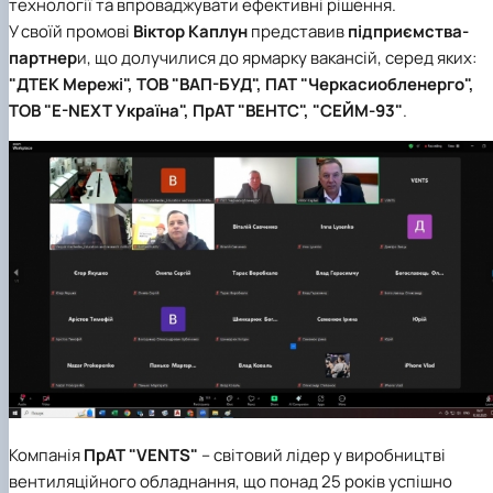
технології та впроваджувати ефективні рішення.
У своїй промові
Віктор Каплун
представив
підприємства-
партнер
и, що долучилися до ярмарку вакансій, серед яких:
"ДТЕК Мережі", ТОВ "ВАП-БУД", ПАТ "Черкасиобленерго",
ТОВ "E-NEXT Україна", ПрАТ "ВЕНТС", "СЕЙМ-93"
.
Компанія
ПрАТ "VENTS"
– світовий лідер у виробництві
вентиляційного обладнання, що понад 25 років успішно