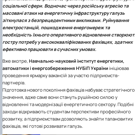
Новини
соціальної сфери. Водночас через російську агресію та
масовані атаки на енергетичну інфраструктуру галузь
зіткнулася з безпрецедентними викликами. Руйнування
електростанцій, пошкодження енергомереж та
необхідність їхнього оперативного відновлення створюют
гостру потребу у висококваліфікованих фахівцях, здатних
ефективно працювати в сучасних умовах.
Вже вкотре,
Навчально-науковий інститут енергетики,
автоматики і енергозбереження
НУБіП України
ініціював
проведення ярмарку вакансій за участю підприємств-
партнерів.
Підготовка нового покоління фахівців набуває стратегічного
значення, адже саме вони стануть рушійною силою у
відновленні та модернізації енергетичного сектору. Подібні
заходи відкривають студентам перспективи професійного
розвитку, а підприємствам дозволяють знайти талановитих
фахівців, які готові розвивати галузь.