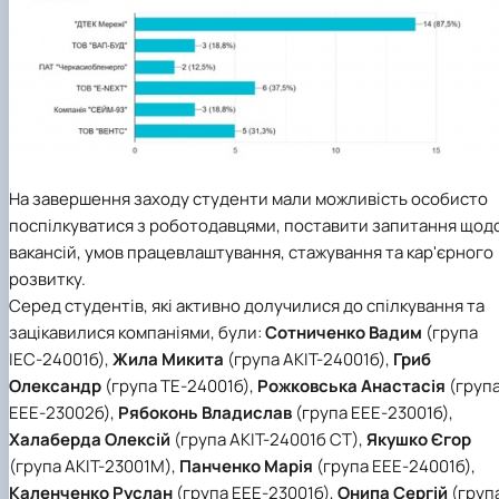
На завершення заходу студенти мали можливість особисто
поспілкуватися з роботодавцями, поставити запитання щод
вакансій, умов працевлаштування, стажування та кар'єрного
розвитку.
Серед студентів, які активно долучилися до спілкування та
зацікавилися компаніями, були:
Сотниченко Вадим
(група
ІЕС-24001б),
Жила Микита
(група АКІТ-24001б),
Гриб
Олександр
(група ТЕ-24001б),
Рожковська Анастасія
(груп
ЕЕЕ-23002б),
Рябоконь Владислав
(група ЕЕЕ-23001б),
Халаберда Олексій
(група АКІТ-24001б СТ),
Якушко Єгор
(група АКІТ-23001М),
Панченко Марія
(група ЕЕЕ-24001б),
Каленченко Руслан
(група ЕЕЕ-23001б),
Онипа Сергій
(груп