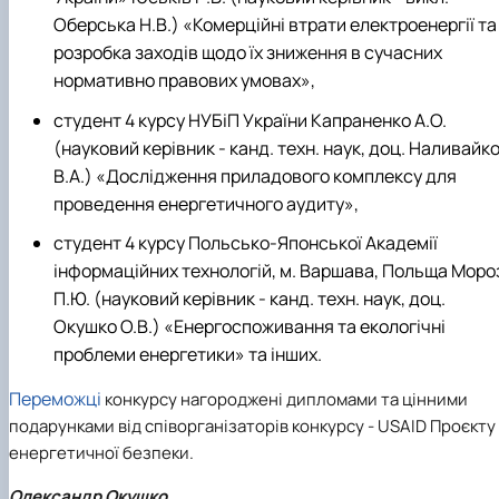
Оберська Н.В.) «Комерційні втрати електроенергії та
розробка заходів щодо їх зниження в сучасних
нормативно правових умовах»,
студент 4 курсу НУБіП України Капраненко А.О.
(науковий керівник - канд. техн. наук, доц. Наливайк
В.А.) «Дослідження приладового комплексу для
проведення енергетичного аудиту»,
студент 4 курсу Польсько-Японської Академії
інформаційних технологій, м. Варшава, Польща Моро
П.Ю. (науковий керівник - канд. техн. наук, доц.
Окушко О.В.) «Енергоспоживання та екологічні
проблеми енергетики» та інших.
Переможці
конкурсу нагороджені дипломами та цінними
подарунками від співорганізаторів конкурсу - USAID Проєкту
енергетичної безпеки.
Олександр Окушко,