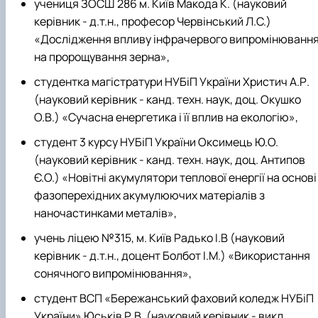
учениця ЗОСШ 286 м. Київ Макода К. (науковий
керівник - д.т.н., професор Червінський Л.С.)
«Дослідження впливу інфрачервого випромінюванн
на пророщування зерна»,
студентка магістратури НУБіП України Христич А.Р.
(науковий керівник - канд. техн. наук, доц. Окушко
О.В.) «Сучасна енергетика і її вплив на екологію»,
студент 3 курсу НУБіП України Оксимець Ю.О.
(науковий керівник - канд. техн. наук, доц. Антипов
Є.О.) «Новітні акумулятори теплової енергії на основі
фазоперехідних акумулюючих матеріалів з
наночастинками металів»,
учень ліцею №315, м. Київ Радько І.В (науковий
керівник - д.т.н., доцент Болбот І.М.) «Використання
сонячного випромінювання»,
студент ВСП «Бережанський фаховий коледж НУБіП
України» Юськів Р.В. (науковий керівник - викл.