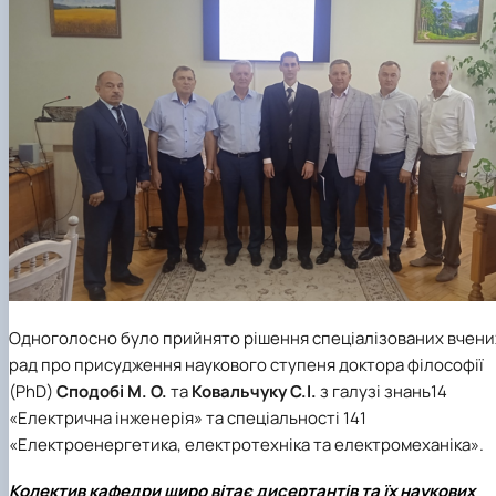
Одноголосно було прийнято рішення спеціалізованих вчени
рад про присудження наукового ступеня доктора філософії
(PhD)
Сподобі М. О.
та
Ковальчуку С.І.
з галузі знань14
«Електрична інженерія» та спеціальності 141
«Електроенергетика, електротехніка та електромеханіка».
Колектив кафедри щиро вітає дисертантів та їх наукових