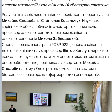
Новини
електротехнологій з галузі знань 14 «Електроенергетика.
Результати своїх дисертаційних досліджень презентували
Михайло Сподоба
та
Станіслав Ковальчук
. Науковим
керівником обох здобувачів є доктор технічних наук,
професор електротехніки, електромеханіки та
електротехнологій
Микола Заблодський
.
Спеціалізована вчена рада РСВР 022 (голова засідання
доктор технічних наук, професор
Віктор Каплун
, директор
навчально-наукового інституту енергетики, автоматики та
енергозбереження) розглядала дисертацію
Михайла
Сподоби
на тему «Електротепломеханічна система
біогазового реактора для фермерських господарств».