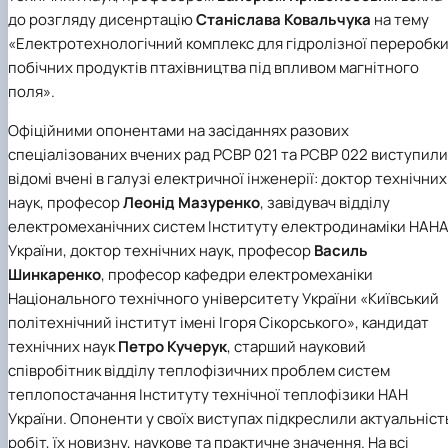
до розгляду дисенртацію
Станіслава Ковальчука
на тему
«Електротехнологічний комплекс для гідролізної переробк
побічних продуктів птахівництва під впливом магнітного
поля».
Офіційними опонентами на засіданнях разових
спеціалізованих вчених рад РСВР 021 та РСВР 022 виступили
відомі вчені в галузі електричної інженерії: доктор технічних
наук, професор
Леонід Мазуренко
, завідувач відділу
електромеханічних систем Інституту електродинаміки НАН
України, доктор технічних наук, професор
Василь
Шинкаренко
, професор кафедри електромеханіки
Національного технічного університету України «Київський
політехнічний інститут імені Ігоря Сікорського», кандидат
технічних наук
Петро Кучерук
, старший науковий
співробітник відділу теплофізичних проблем систем
теплопостачання Інституту технічної теплофізики НАН
України. Опоненти у своїх виступах підкреслили актуальніст
робіт, їх новизну, наукове та практичне значення. На всі