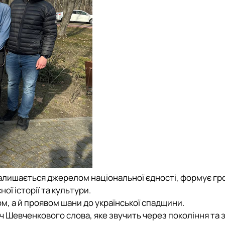
залишається джерелом національної єдності, формує г
ої історії та культури.
, а й проявом шани до української спадщини.
ич Шевченкового слова, яке звучить через покоління та 