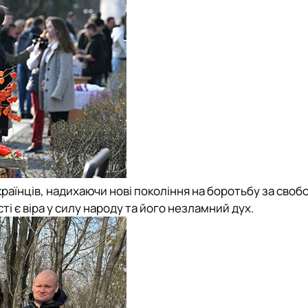
аїнців, надихаючи нові покоління на боротьбу за свобо
і є віра у силу народу та його незламний дух.