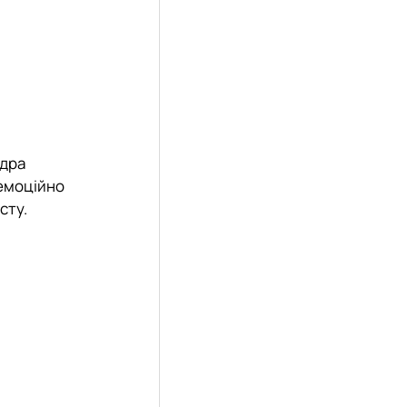
ндра
 емоційно
сту.