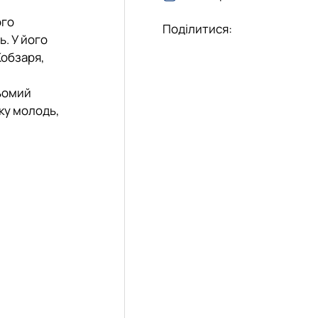
а
ого
Поділитися:
ь. У його
Кобзаря,
сьомий
ку молодь,