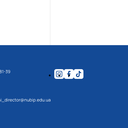
81-39
i_director@nubip.edu.ua