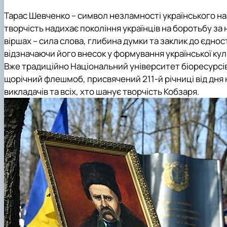
Рейтинг успішності студентів
Кластер цифрової енергетики
Практичне навчання
Наука та інновації – бізнесу
Тарас Шевченко – символ незламності українського на
Дуальна форма навчання
Популяризація природничих наук
творчість надихає покоління українців на боротьбу за 
Студентський сенат
віршах – сила слова, глибина думки та заклик до єдно
Наукові гуртки
відзначаючи його внесок у формування української кул
Анкетування
Вже традиційно Національний університет біоресурсів
Скринька довіри
щорічний флешмоб, присвячений 211-й річниці від дня
викладачів та всіх, хто шанує творчість Кобзаря.