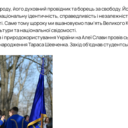
Новини
Батьківська рад
Контакти
роду, його духовний провідник та борець за свободу. Й
національну ідентичність, справедливість і незалежніст
сті. Саме тому щороку ми вшановуємо пам’ять Великого 
ьтури та національної свідомості.
 і природокористування України на Алеї Слави провів 
 народження Тараса Шевченка. Захід об’єднав студентсь