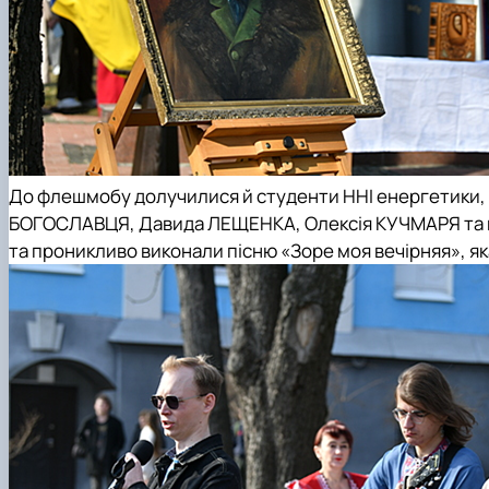
До флешмобу долучилися й студенти ННІ енергетики, 
БОГОСЛАВЦЯ, Давида ЛЕЩЕНКА, Олексія КУЧМАРЯ та пре
та проникливо виконали пісню «Зоре моя вечірняя», як