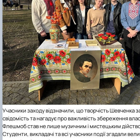
Учасники заходу відзначили, що творчість Шевченка 
свідомість та нагадує про важливість збереження власн
Флешмоб став не лише музичним і мистецьким дійством
Студенти, викладачі та всі учасники події згадали вел