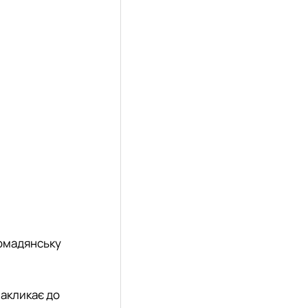
ромадянську
закликає до