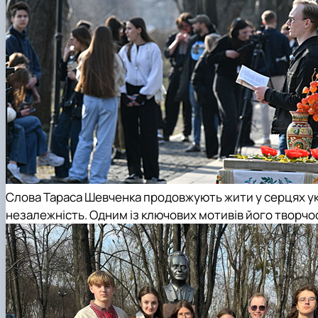
Слова Тараса Шевченка продовжують жити у серцях укр
незалежність. Одним із ключових мотивів його творчост