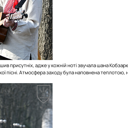
ушив присутніх, адже у кожній ноті звучала шана Кобзар
ької пісні. Атмосфера заходу була наповнена теплотою,