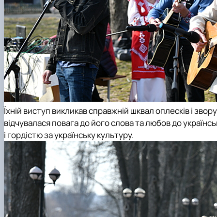
Їхній виступ викликав справжній шквал оплесків і звор
відчувалася повага до його слова та любов до українс
і гордістю за українську культуру.