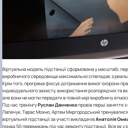
Віртуальна модель підстанції сформована у масштабі, пер
виробничого середовища максимально співпадає з реальніс
Крім того, програма фіксує дотримання вимог охорони пра
індивідуального захисту, використання розпорядчих та вка
але вони не могли передати в повній мірі виробничу атмос
Під час тренінгу
Руслан Данченко
провів перші заняття 
Лапечук, Тарас Мохно, Артем Миргородський тренувалися 
віртуальній підстанції за участі викладачів
Анатолія Оме
понад 50 перемикань під час ремонту підстанції. Все як у