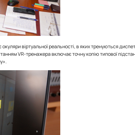
окуляри віртуальної реальності, в яких тренуються диспе
танням VR-тренажера включає точну копію типової підстанц
y».