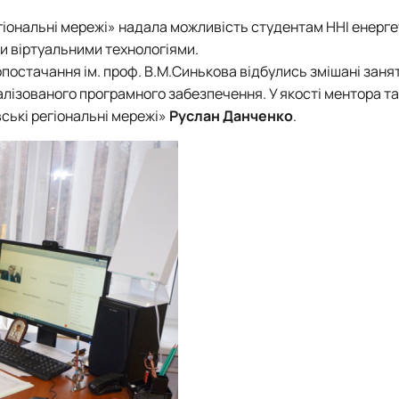
Новини
Батьківська рад
Контакти
гіональні мережі» надала можливість студентам ННІ енерге
и віртуальними технологіями.
стачання ім. проф. В.М.Синькова відбулись змішані занят
алізованого програмного забезпечення. У якості ментора т
вські регіональні мережі»
Руслан Данченко
.