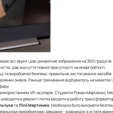
едає всі звуки і дає динамічне зображення на 360 градусів
тю, дає відчуття повної присутності на енергооб'єкті.
ці та виробничої безпеки, правильне застосування засобів
зівних знаків. Раніше тренування відбувалось на макетах і
феру.
з використанням VR-окулярів. Студенти Роман Марченко, М
виводити в ремонт і потім вводити в роботу трансформато
льчука
та
Лілії Мартинюк
. Необхідно було виконати безпо
 реальному виробничому завданні - взаємодія з устаткуванн