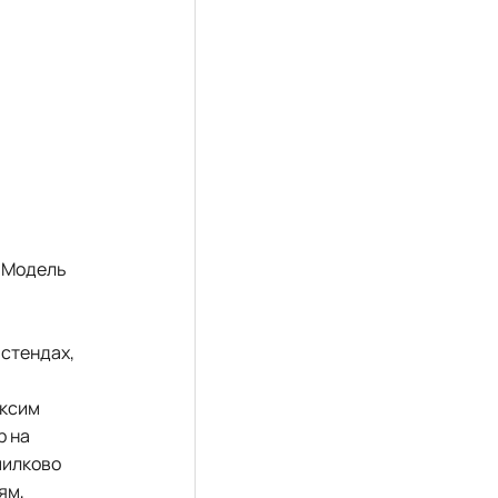
. Модель
 стендах,
аксим
р на
милково
ям,