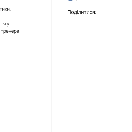
а
тики,
Поділитися:
тя у
а тренера