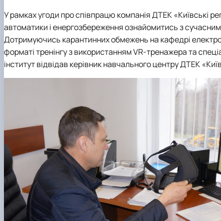
Рейтинг успішності студентів
Кластер цифрової енергетики
Практичне навчання
Наука та інновації – бізнесу
У рамках угоди про співпрацю компанія ДТЕК «Київські ре
Дуальна форма навчання
Популяризація природничих наук
автоматики і енергозбереження ознайомитись з сучасним
Студентський сенат
Дотримуючись карантинних обмежень на кафедрі електропо
Наукові гуртки
форматі тренінгу з використанням VR-тренажера та спеці
Анкетування
інститут відвідав керівник навчального центру ДТЕК «Киї
Скринька довіри