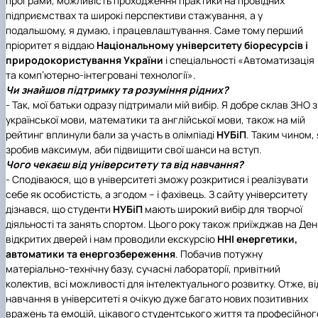
програми, можливість проходження практики на провідних
підприємствах та широкі перспективи стажування, а у
подальшому, я думаю, і працевлаштування. Саме тому перший
пріоритет я віддаю
Національному університету біоресурсів і
природокористування України
і спеціальності «Автоматизація
та комп’ютерно-інтегровані технології».
Чи знайшов підтримку та розуміння рідних?
- Так, мої батьки одразу підтримали мій вибір. Я добре склав ЗНО з
української мови, математики та англійської мови, також на мій
рейтинг вплинули бали за участь в олімпіаді
НУБіП
. Таким чином, 
зробив максимум, аби підвищити свої шанси на вступ.
Чого чекаєш від університету та від навчання?
- Сподіваюся, що в університеті зможу розкритися і реалізувати
себе як особистість, а згодом – і фахівець. З сайту університету
дізнався, що студенти
НУБіП
мають широкий вибір для творчої
діяльності та занять спортом. Цього року також приїжджав на Ден
відкритих дверей і нам проводили екскурсію
ННІ енергетики,
автоматики та енергозбереженн
я
. Побачив потужну
матеріально-технічну базу, сучасні лабораторії, привітний
колектив, всі можливості для інтелектуального розвитку. Отже, ві
навчання в університеті я очікую дуже багато нових позитивних
вражень та емоцій, цікавого студентського життя та професійног