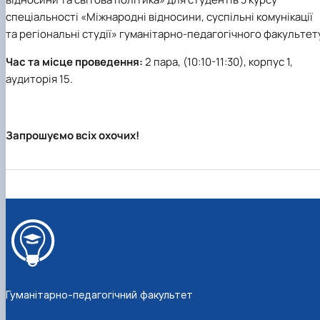
Кафедра англійської філології
спеціальності «Міжнародні відносини, суспільні комунікації
Кафедра фізичної культури і спорту
та регіональні студії» гуманітарно-педагогічного факультет
Кафедра філософії та міжнародної
комунікації
Час та місце проведення:
2 пара, (10:10-11:30), корпус 1,
Кафедра психології
аудиторія 15.
Кафедра культурології
Запрошуємо всіх охочих!
Гуманітарно-педагогічний факультет