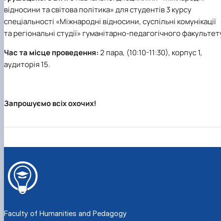
Department of English for Technical and
відносини та світова політика» для студентів 3 курсу
Agrobiological Specialties
спеціальності «Міжнародні відносини, суспільні комунікації
Department of English Philology
та регіональні студії» гуманітарно-педагогічного факультет
Department of Physical Education
Department of Philosophy and International
Час та місце проведення:
2 пара, (10:10-11:30), корпус 1,
Communication
аудиторія 15.
Department of Psychology
Department of Culturology
Запрошуємо всіх охочих!
Faculty of Humanities and Pedagogy