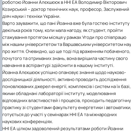
роботою Йоанни Алєкшєюк в ННІ ЕА Володимир Вікторович
Козирський – доктор технічних наук, професор, Заслужений
діяч науки і техніки України.
Варто зауважити, що пані Йоанна вже була гостею інституту
декілька років тому, коли мала нагоду, як студент, пройти
стажування протягом місяця у рамках Угоди про співпрацю
між нашим університетом та Варшавським університетом на
про життя. Очевидно, що ще тоді під враженням побаченого,
почутого та отриманих знань, вона вирішила частину свого
навчання в аспірантурі здійснити в нашому інституті.
Йоанна Алєкшєюк успішно опановує знання щодо науково-
дослідницької діяльності, активно проводить дослідження
поновлюваних джерел енергії, комплексів і систем на їх базі,
якими обладнані лабораторії інституту, моделювання
відповідних властивостей і процесів, проходить педагогічну
практику зі студентами факультету енергетики і автоматики
готується до участі у семінарах ННІ ЕА та міжнародних
наукових конференціях.
ННІ ЕА цілком задоволений результатами роботи Йоанни