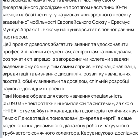
Новини
дисертаційного дослідження протягом наступних 10-ти
місяців на базі інституту на умовах міжнародного проекту
академічної мобільності Европейського Союзу – Ерасмус
Мундус Алракіс ІІ, в якому наш університет є повноправним
партнером.
Цей проект дозволяє збагатити знання та удосконалити
професійні навички студентам, аспірантам та викладачам,
розпочати співпрацю із закордонними колегами завдяки
академічному обміну, тим самим сприяє інтернаціоналізації,
акредитації та визнанню дисциплін, розвитку навчальних
якостей, обміну знаннями та досвідом, спільній розробці
науково-дослідних проектів.
Пані Йоанна обрала для свого навчання спеціальність
05.09.03 «Електротехнічні комплекси та системи», за якою
ННІ ЕА готує майбутніх кандидатів та докторів технічних наук
Темою її дисертації є поновлювані джерела енергії, а саме
моделювання динамічного діапазону роботи вакуумного
трубчастого сонячного колектора. Керує науково-дослідно