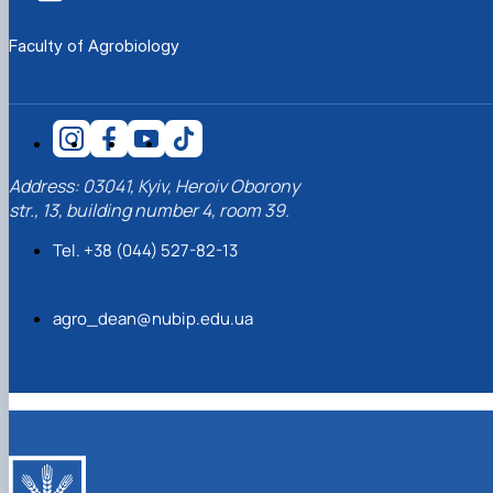
Рада молодих вчених НДІ рослинництва та
ґрунтознавства агробіологічного факульт…
Faculty of Agrobiology
Address: 03041, Kyiv, Heroiv Oborony
str., 13, building number 4, room 39.
Tel. +38 (044) 527-82-13
agro_dean@nubip.edu.ua