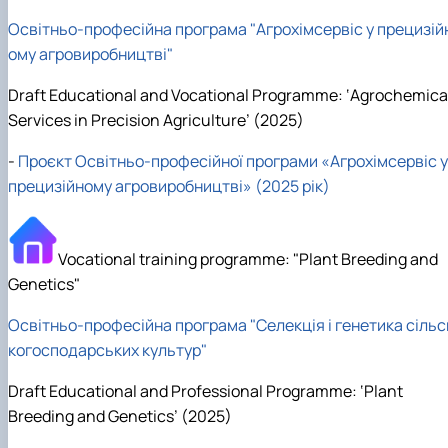
Рада молодих вчених НДІ рослинництва та
ґрунтознавства агробіологічного факульт…
Освітньо-професійна програма "Агрохімсервіс у прецизій
ому агровиробництві"
Draft Educational and Vocational Programme: ‘Agrochemica
Services in Precision Agriculture’ (2025)
-
Проєкт Освітньо-професійної програми «Агрохімсервіс у
прецизійному агровиробництві» (2025 рік)
Vocational training programme: "Plant Breeding and
Genetics"
Освітньо-професійна програма "Селекція і генетика сільс
когосподарських культур"
Draft Educational and Professional Programme: ‘Plant
Breeding and Genetics’ (2025)