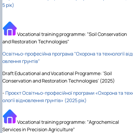
Department of Agriculture and Herbology
5 рік)
Department of Vegetable Crops and Protected
Cultivation
Department of Crop Production
The Department of Horticulture named after Prof. V.L
Vocational training programme: "Soil Conservation
Symyrenko
The Department of Storage, Processing and
and Restoration Technologies"
Standardisation of Plant Products nam…
Employers' Council of the Faculty of Agrobiology
Освітньо-професійна програма "Охорона та технології від
Academic Council of the Faculty of Agrobiology
овлення ґрунтів"
Postgraduate Council of the Faculty of Agrobiology
Student Organisation of the Faculty of Agrobiology
Draft Educational and Vocational Programme: ‘Soil
Council of Young Scientists at the Research Institut
Conservation and Restoration Technologies’ (2025)
of Crop Production and So…
Колегіальні органи
-
Проєкт Освітньо-професійної програми «Охорона та тех
Рада роботодавців агробіологічного
ології відновлення ґрунтів» (2025 рік)
факультету
Рада аспірантів агробіологічного
факультету
Vocational training programme: "Agrochemical
Сенат студентської організації
агробіологічного факультету
Services in Precision Agriculture"