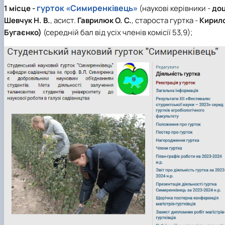
Рада молодих вчених НДІ рослинництва та
гурток «Симиренківець»
1 місце
-
(наукові керівники -
доц
ґрунтознавства агробіологічного факульт…
Шевчук Н. В.
, асист.
Гаврилюк О. С.
, староста гуртка -
Кирил
Бугаєнко)
(середній бал від усіх членів комісії 53,9);