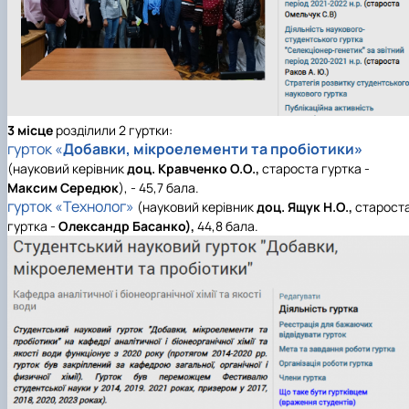
3 місце
розділили 2 гуртки:
гурток «
Добавки, мікроелементи та пробіотики
»
(науковий керівник
доц. Кравченко О.О.,
староста гуртка -
Максим Середюк
), - 45,7 бала.
гурток «Технолог»
(науковий керівник
доц. Ящук Н.О.,
старост
гуртка -
Олександр Басанко
),
44,8 бала.