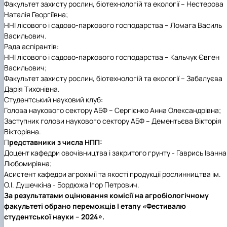
Факультет захисту рослин, біотехнологій та екології – Нестерова
Department of Agriculture and Herbology
Наталія Георгіївна;
Department of Vegetable Crops and Protected
ННІ лісового і садово-паркового господарства – Ломага Василь
Cultivation
Васильович.
Department of Crop Production
Рада аспірантів:
The Department of Horticulture named after Prof. V.L
ННІ лісового і садово-паркового господарства – Кальчук Євген
Symyrenko
Васильович;
The Department of Storage, Processing and
Факультет захисту рослин, біотехнологій та екології – Забалуєва
Standardisation of Plant Products nam…
Дарія Тихонівна.
Employers' Council of the Faculty of Agrobiology
Студентський науковий клуб:
Academic Council of the Faculty of Agrobiology
Голова наукового сектору АБФ – Сергієнко Анна Олександрівна;
Postgraduate Council of the Faculty of Agrobiology
Заступник голови наукового сектору АБФ – Дементьєва Вікторія
Student Organisation of the Faculty of Agrobiology
Вікторівна.
Council of Young Scientists at the Research Institut
П
редставники з числа НПП:
of Crop Production and So…
Доцент кафедри овочівництва і закритого грунту - Гаврись Іванна
Колегіальні органи
Любомирівна;
Рада роботодавців агробіологічного
Асистент кафедри агрохімії та якості продукції рослинництва ім.
факультету
О.І. Душечкіна - Бордюжа Ігор Петрович.
Рада аспірантів агробіологічного
За результатами оцінювання комісії на агробіологічному
факультету
факультеті обрано переможців І етапу «Фестивалю
Сенат студентської організації
студентської науки – 2024».
агробіологічного факультету