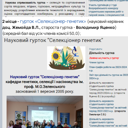
гурток «Селекціонер-генетик»
2 місце
-
(науковий керівник
доц. Жемойда В.Л.,
староста гуртка -
Володимир Яценко
)
(середній бал від усіх членів комісії 50,0);