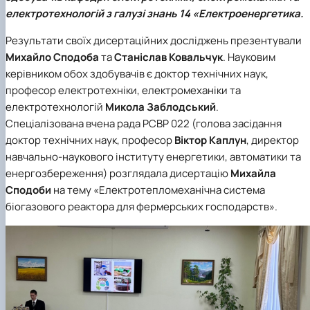
Новини
електротехнологій з галузі знань 14 «Електроенергетика.
Результати своїх дисертаційних досліджень презентували
Михайло Сподоба
та
Станіслав Ковальчук
. Науковим
керівником обох здобувачів є доктор технічних наук,
професор електротехніки, електромеханіки та
електротехнологій
Микола Заблодський
.
Спеціалізована вчена рада РСВР 022 (голова засідання
доктор технічних наук, професор
Віктор Каплун
, директор
навчально-наукового інституту енергетики, автоматики та
енергозбереження) розглядала дисертацію
Михайла
Сподоби
на тему «Електротепломеханічна система
біогазового реактора для фермерських господарств».