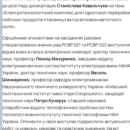
до розгляду дисенртацію
Станіслава Ковальчука
на тему
«Електротехнологічний комплекс для гідролізної переробк
побічних продуктів птахівництва під впливом магнітного
поля».
Офіційними опонентами на засіданнях разових
спеціалізованих вчених рад РСВР 021 та РСВР 022 виступили
відомі вчені в галузі електричної інженерії: доктор технічних
наук, професор
Леонід Мазуренко
, завідувач відділу
електромеханічних систем Інституту електродинаміки НАН
України, доктор технічних наук, професор
Василь
Шинкаренко
, професор кафедри електромеханіки
Національного технічного університету України «Київський
політехнічний інститут імені Ігоря Сікорського», кандидат
технічних наук
Петро Кучерук
, старший науковий
співробітник відділу теплофізичних проблем систем
теплопостачання Інституту технічної теплофізики НАН
України. Опоненти у своїх виступах підкреслили актуальніст
робіт, їх новизну, наукове та практичне значення. На всі