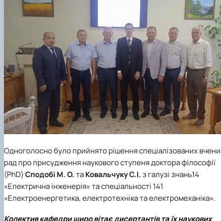
Одноголосно було прийнято рішення спеціалізованих вчени
рад про присудження наукового ступеня доктора філософії
(PhD)
Сподобі М. О.
та
Ковальчуку С.І.
з галузі знань14
«Електрична інженерія» та спеціальності 141
«Електроенергетика, електротехніка та електромеханіка».
Колектив кафедри щиро вітає дисертантів та їх наукових