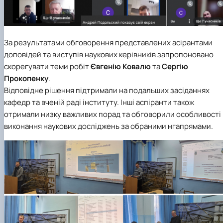
За результатами обговорення представлених асірантами
доповідей та виступів наукових керівників запропоновано
скорегувати теми робіт
Євгенію Ковалю
та
Сергію
Прокопенку
.
Відповідне рішення підтримали на подальших засіданнях
кафедр та вченій раді інституту. Інші аспіранти також
отримали низку важливих порад та обговорили особливості
виконання наукових досліджень за обраними нгапрямами.