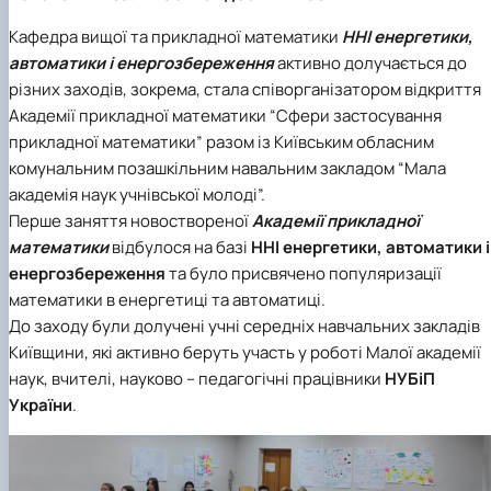
Новини
Кафедра вищої та прикладної математики
ННІ енергетики,
автоматики і енергозбереження
активно долучається до
різних заходів, зокрема, стала співорганізатором відкриття
Академії прикладної математики “Сфери застосування
прикладної математики” разом із Київським обласним
комунальним позашкільним навальним закладом “Мала
академія наук учнівської молоді”.
Перше заняття новоствореної
Академії прикладної
математики
відбулося на базі
ННІ енергетики, автоматики і
енергозбереження
та було присвячено популяризації
математики в енергетиці та автоматиці.
До заходу були долучені учні середніх навчальних закладів
Київщини, які активно беруть участь у роботі Малої академії
наук, вчителі, науково – педагогічні працівники
НУБіП
України
.