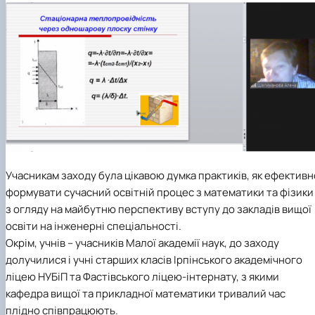
Учасникам заходу була цікавою думка практиків, як ефективн
формувати сучасний освітній процес з математики та фізики
з огляду на майбутню перспективу вступу до закладів вищої
освіти на інженерні спеціальності.
Окрім, учнів – учасників Малої академії наук, до заходу
долучилися і учні старших класів Ірпінського академічного
ліцею НУБіП та Фастівського ліцею-інтернату, з якими
кафедра вищої та прикладної математики тривалий час
плідно співпрацюють.