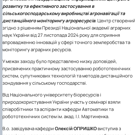
Новини
розвитку та ефективного застосування в
сільськогосподарському виробництві агронавігації та
дистанційного моніторингу агроресурсів
. Центр створени
згідно з рішенням Президії Національної академії аграрних
наук України від 27 листопада 2024 року для сприяння
впровадженню інновацій у сфері точного землеробства та
моніторингу аграрних ресурсів.
У межах заходу було представлено низку доповідей,
присвячених практичному застосуванню робототехнічних
систем, супутникових технологій та методів дистанційного
зондування у сільському господарстві.
Від Національного університету біоресурсів і
природокористування України участь у семінарі взяли
співробітники та аспіранти кафедри Автоматики та
робототехнічних систем ім. акад. І.І. Мартиненка.
В.о. завідувача кафедри
Олексій ОПРИШКО
виступив з