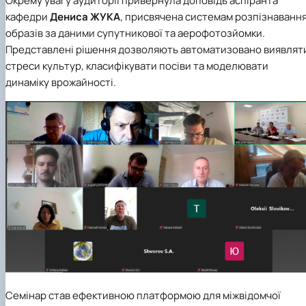
Окрему увагу аудиторії привернула доповідь аспіранта
кафедри
Дениса ЖУКА
, присвячена системам розпізнаванн
образів за даними супутникової та аерофотозйомки.
Представлені рішення дозволяють автоматизовано виявлят
стреси культур, класифікувати посіви та моделювати
динаміку врожайності.
Семінар став ефективною платформою для міжвідомчої