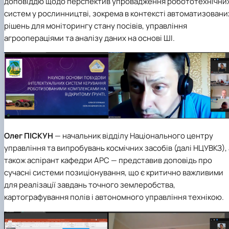
доповіддю щодо перспектив упровадження робототехнічни
систем у рослинництві, зокрема в контексті автоматизовани
рішень для моніторингу стану посівів, управління
агроопераціями та аналізу даних на основі ШІ.
Олег ПІСКУН
— начальник відділу Національного центру
управління та випробувань космічних засобів (далі НЦУВКЗ), 
також аспірант кафедри АРС — представив доповідь про
сучасні системи позиціонування, що є критично важливими
для реалізації завдань точного землеробства,
картографування полів і автономного управління технікою.